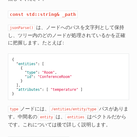
const std::string& _path
は、ノードへのパスを文字列として保持
jsonParse()
し、ツリー内のどのノードが処理されているかを正確
に把握します。たとえば :
{

  "
entities
": 
[

    {

      "
type
": 
"Room"
,

      "
id
": 
"ConferenceRoom"
}

  ]
,

  "
attributes
": 
[ 
"temperature"
ノードには、
パスがありま
type
/entities/entity/type
す。中間名の
は、
はベクトルだから
entity
entities
です。これについては後で詳しく説明します。