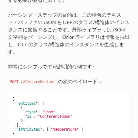
パーシング・ステップの目的は、この場合のテキス
ト・バッファの JSON を C++ のクラス/構造体のインス
タンスに変換することです。外部ライブラリは JSON
文字列をパーシングし、Orion ライブラリは情報を抽出
し、C++ のクラス/構造体のインスタンスを生成しま
す。
非常にシンプルですが説明的な例です :
の次のペイロード... :
POST /v1/queryContext
{

  "
entities
": 
[

    {

      "
type
": 
"Room"
,

      "
id
": 
"ConferenceRoom"
}

  ]
,

  "
attributes
": 
[ 
"temperature"