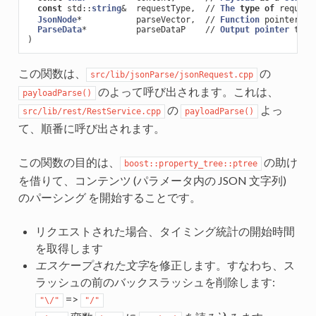
const
 std::
string
&  requestType,  // 
The
type
of
 request
JsonNode
*           parseVector,  // 
Function
 pointers e
ParseData
*          parseDataP    // 
Output
pointer
 to C
この関数は、
の
src/lib/jsonParse/jsonRequest.cpp
のよって呼び出されます。これは、
payloadParse()
の
よっ
src/lib/rest/RestService.cpp
payloadParse()
て、順番に呼び出されます。
この関数の目的は、
の助け
boost::property_tree::ptree
を借りて、コンテンツ (パラメータ内の JSON 文字列)
のパーシング を開始することです。
リクエストされた場合、タイミング統計の開始時間
を取得します
エスケープされた文字
を修正します。すなわち、ス
ラッシュの前のバックスラッシュを削除します:
=>
"\/"
"/"