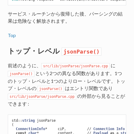
サービス・ルーチンから復帰した後、パーシングの結
果は危険なく解放されます。
Top
トップ・レベル
jsonParse()
前述のように、
に
src/lib/jsonParse/jsonParse.cpp
という2つの異なる関数があります。1つ
jsonParse()
のトップ・レベルと1つのよりロー・レベルです。トッ
プ・レベルの
はエントリ関数であり
jsonParse()
の外部から見ることが
src/lib/jsonParse/jsonParse.cpp
できます :
std::
string
 jsonParse

(

ConnectionInfo
*     ciP,          // 
Connection
Info
 val
const
char
*         content,      // 
Payload
as
 a 
string