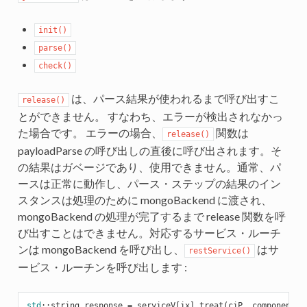
init()
parse()
check()
は、パース結果が使われるまで呼び出すこ
release()
とができません。 すなわち、エラーが検出されなかっ
た場合です。 エラーの場合、
関数は
release()
payloadParse の呼び出しの直後に呼び出されます。そ
の結果はガベージであり、使用できません。通常、パ
ースは正常に動作し、パース・ステップの結果のイン
スタンスは処理のために mongoBackend に渡され、
mongoBackend の処理が完了するまで release 関数を呼
び出すことはできません。対応するサービス・ルーチ
ンは mongoBackend を呼び出し、
はサ
restService()
ービス・ルーチンを呼び出します :
std
:
:string response = serviceV[ix].
treat
(ciP, components,