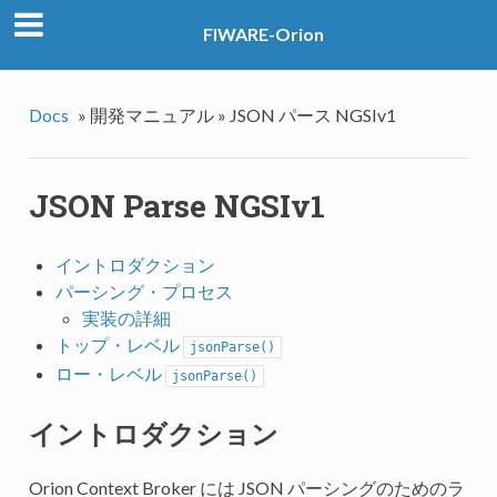
FIWARE-Orion
Docs
»
開発マニュアル »
JSON パース NGSIv1
JSON Parse NGSIv1
イントロダクション
パーシング・プロセス
実装の詳細
トップ・レベル
jsonParse()
ロー・レベル
jsonParse()
イントロダクション
Orion Context Broker には JSON パーシングのためのラ