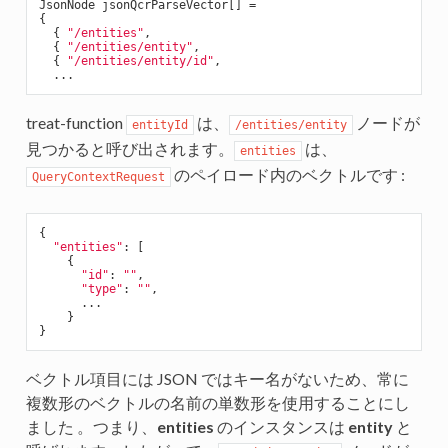
JsonNode jsonQcrParseVector[] =

{

  { 
"/entities"
,                                          
  { 
"/entities/entity"
,                                   
  { 
"/entities/entity/id"
,                                
treat-function
は、
ノードが
entityId
/entities/entity
見つかると呼び出されます。
は、
entities
のペイロード内のベクトルです :
QueryContextRequest
{

"entities"
: 
[

{

"id"
: 
""
,

"type"
: 
""
,

      ...

    }
}
ベクトル項目には JSON ではキー名がないため、常に
複数形のベクトルの名前の単数形を使用することにし
ました 。つまり、
entities
のインスタンスは
entity
と