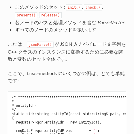
このメソッドのセット :
,
,
init()
check()
,
present()
release()
各ノードのパスと処理メソッドを含む
Parse-Vector
すべてのノードのメソッドを扱います
これは、
が JSON 入力ペイロード文字列を
jsonParse()
C++ クラスのインスタンスに変換するために必要な関
数と変数のセット全体です。
ここで、treat-methods のいくつかの例は、とても単純
です :
/
*
*
*
*
*
*
*
*
*
*
*
*
*
*
*
*
*
*
*
*
*
*
*
*
*
*
*
*
*
*
*
*
*
*
*
*
*
*
*
*
*
*
*
*
*
*
*
*
*
*
*
*
*
*
*
*
*
*
*
/

static std::string entityId(const std::string& path, const
{

  reqDataP->qcr.entityIdP = new EntityId();

  reqDataP->qcr.entityIdP->id        = 
""
;
