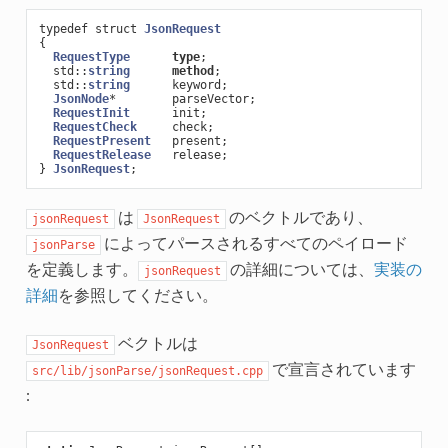
typedef struct 
JsonRequest
{

RequestType
type
;

  std::
string
method
;

  std::
string
      keyword;

JsonNode
*        parseVector;

RequestInit
      init;

RequestCheck
     check;

RequestPresent
   present;

RequestRelease
   release;

} 
JsonRequest
は
のベクトルであり、
jsonRequest
JsonRequest
によってパースされるすべてのペイロード
jsonParse
を定義します。
の詳細については、
実装の
jsonRequest
詳細
を参照してください。
ベクトルは
JsonRequest
で宣言されています
src/lib/jsonParse/jsonRequest.cpp
: