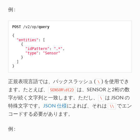
例 :
POST
 /v2/op/
query
{

"entities"
: [

    {

"idPattern"
: 
".*"
,

"type"
: 
"Sensor"
    }

  ]

正規表現言語では、バックスラッシュ (
) を使用でき
\
ます。たとえば、
は、SENSOR と2桁の数
SENSOR\d{2}
字が続く文字列と一致します。ただし、
は JSON の
\
特殊文字です。
JSON 仕様
によれば、それは
でエン
\\
コードする必要があります。
例 :