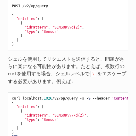
POST
 /v2/op/
query
{

"entities"
: [

    {

"idPattern"
: 
"SENSOR\\d{2}"
,

"type"
: 
"Sensor"
    }

  ]

シェルを使用してリクエストを送信すると、問題がさ
らに楽になる可能性があります。たとえば、複数行の
curl を使用する場合、シェルレベルで
をエスケープ
\
する必要があります。例えば :
curl localhost:
1026
/v2/
op
/query -s -
S
 --header 
'Content
-
Ty
{

"entities"
: [

    {

"idPattern"
: 
"SENSOR\\\\d{2}"
,

"type"
: 
"Sensor"
    }

  ]
