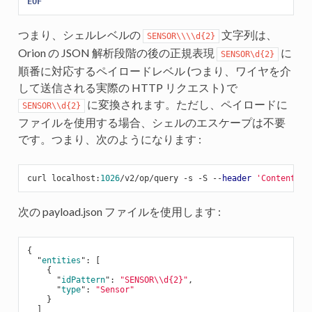
EOF
つまり、シェルレベルの
文字列は、
SENSOR\\\\d{2}
Orion の JSON 解析段階の後の正規表現
に
SENSOR\d{2}
順番に対応するペイロードレベル (つまり、ワイヤを介
して送信される実際の HTTP リクエスト) で
に変換されます。ただし、ペイロードに
SENSOR\\d{2}
ファイルを使用する場合、シェルのエスケープは不要
です。つまり、次のようになります :
curl localhost:
1026
/v2/op/query -s -S --
header
'Content-Ty
次の payload.json ファイルを使用します :
{

  "
entities
": 
[

    {

      "
idPattern
": 
"SENSOR\\d{2}"
,

      "
type
": 
"Sensor"
}
