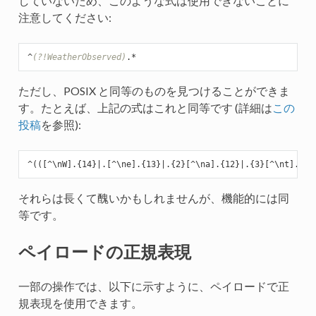
していないため、このような式は使用できないことに
注意してください:
^
(?!WeatherObserved)
ただし、POSIX と同等のものを見つけることができま
す。たとえば、上記の式はこれと同等です (詳細は
この
投稿
を参照):
^(([^\nW].
{14}
|.[^\ne].
{13}
|.
{2}
[^\na].
{12}
|.
{3}
[^\nt].
{11
それらは長くて醜いかもしれませんが、機能的には同
等です。
ペイロードの正規表現
一部の操作では、以下に示すように、ペイロードで正
規表現を使用できます。