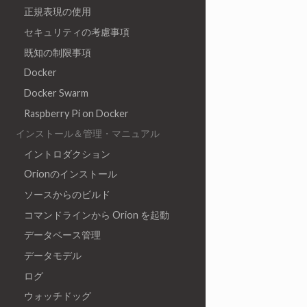
正規表現の使用
セキュリティの考慮事項
既知の制限事項
Docker
Docker Swarm
Raspberry Pi on Docker
インストール＆管理・マニュアル
イントロダクション
Orionのインストール
ソースからのビルド
コマンドラインから Orion を起動
データベース管理
データモデル
ログ
ウォッチドッグ