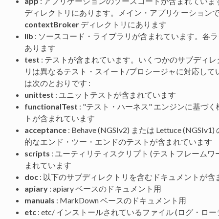
app
: アプリケーションのソースコードが含まれてい
ディレクトリにあります。メイン・アプリケーションである Orio
contextBroker
ディレクトリにあります
lib
: ソースコード・ライブラリが含まれています。各
あります
test
: テストが含まれています。いくつかのサブディ
リは異なるテスト・スイート/プロシージャに対応して
は次のとおりです :
unittest
: ユニットテストが含まれています
functionalTest
: "テスト・ハーネス" エンジンに基
トが含まれています
acceptance
: Behave (NGSIv2) または Lettuce (N
的なエンド・ツー・エンドのテストが含まれています
scripts
: ユーティリティスクリプト (テストフレームワ
まれています
doc
: 以下のサブディレクトリを含むドキュメントが含ま
apiary
: apiary ベースのドキュメント用
manuals
: MarkDown ベースのドキュメント用
etc
: etc/ インストールされているファイル (ログ・ロ