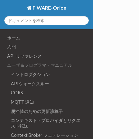
FIWARE-Orion
ホーム
入門
API リファレンス
ユーザ＆プログラマ・マニュアル
イントロダクション
APIウォークスルー
CORS
MQTT 通知
属性値のための更新演算子
コンテキスト・プロバイダとリクエ
スト転送
Context Broker フェデレーション