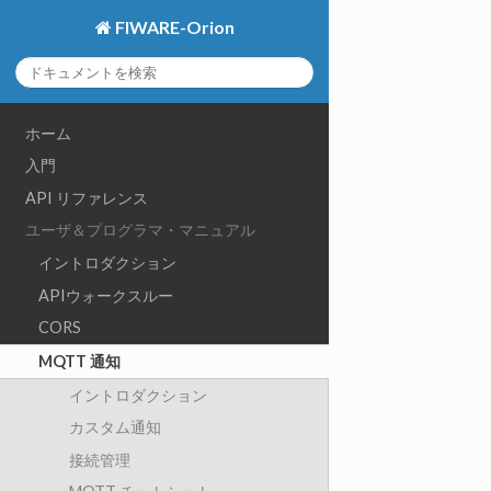
FIWARE-Orion
ホーム
入門
API リファレンス
ユーザ＆プログラマ・マニュアル
イントロダクション
APIウォークスルー
CORS
MQTT 通知
イントロダクション
カスタム通知
接続管理