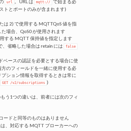
めの
。URL は
で始まる必
url
mqtt://
ホストとポートのみが含まれます)
は 2) で使用する MQTTQoS 値を指
た場合、QoS0 が使用されます
用する MQTT 保持値を指定します
省略した場合は retain には
false
パスワードベースの認証を必要とする場合に使
両方のフィールドを一緒に使用する必
リプション情報を取得するときは常に
:
)
GET /v2/subscriptions
ンのもう1つの違いは、前者には次のフィ
ス・コードと同等のものはありません
由は、対応する MQTT ブローカーへの