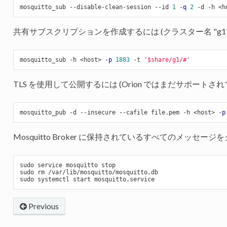
mosquitto_sub --disable-clean-session --id 
1
 -
q
2
 -d -h <h
共有サブスクリプションを作成するには (クラスター名 "g1"
mosquitto_sub -h <host> -
p
1883
 -t 
'$share/g1/#'
TLS を使用して公開するには (Orion ではまだサポート
mosquitto_pub -d --insecure --cafile file
.pem
 -h <host> -
p
Mosquitto Broker に保持されているすべてのメッセージ
sudo service mosquitto stop

sudo rm /var/lib/mosquitto/mosquitto
.db
sudo systemctl start mosquitto
.service
Previous