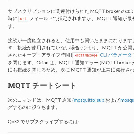
サブスクリプションに関連付けられた MQTT broker 
時に
フィールドで指定されますが、 MQTT 通知が
url
す。
接続が一度確立されると、使用中も開いたままになります。
す。接続が使用されていない場合 (つまり、 MQTT が公開さ
されたキープ・アライブ時間 (
CLI パラメータ
-mqttMaxAge
を閉じます。Orion は、MQTT 通知エラー (MQTT bro
にも接続を閉じるため、次に MQTT 通知が正常に発行さ
MQTT チートシート
次のコマンドは、MQTT 通知 (
mosquitto_sub
および
mosqu
グするのに役立ちます。
QoS2 でサブスクライブするには: