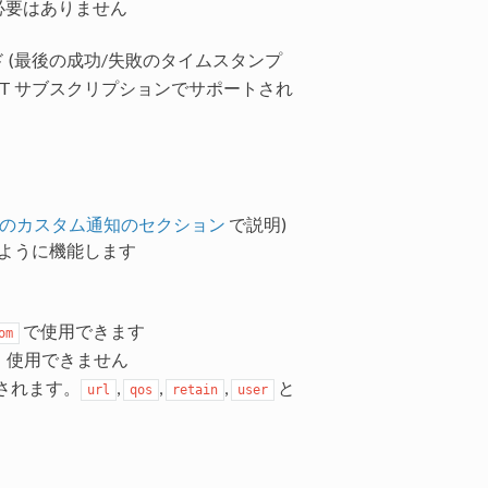
必要はありません
 (最後の成功/失敗のタイムスタンプ
QTT サブスクリプションでサポートされ
I 仕様のカスタム通知のセクション
で説明)
じように機能します
で使用できます
om
め、使用できません
されます。
,
,
,
と
url
qos
retain
user