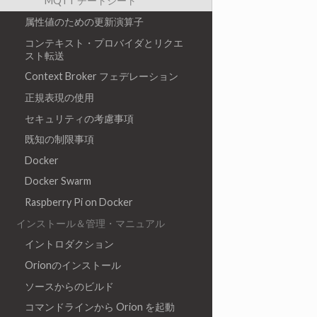
MQTT チートシート
属性値のための更新演算子
コンテキスト・プロバイダとリクエ
スト転送
Context Broker フェデレーション
正規表現の使用
セキュリティの考慮事項
既知の制限事項
Docker
Docker Swarm
Raspberry Pi on Docker
インストール＆管理・マニュアル
イントロダクション
Orionのインストール
ソースからのビルド
コマンドラインから Orion を起動