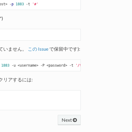
ost> -
p
1883
 -t 
'#'
)
されていません。
この Issue
で保留中です):
1883
 -u <username> -P <password> -t 
'/topic'
 -m 
'payload'
をクリアするには:
Next