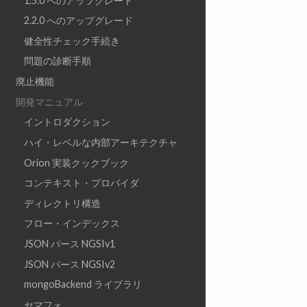
1.5.0 へのアップグレード
2.2.0 へのアップグレード
健全性チェック手続き
問題の診断手順
廃止機能
開発マニュアル
イントロダクション
ハイ・レベルな内部アーキテクチャ
Orion 実装クックブック
コンテキスト・プロバイダ
ディレクトリ構造
フロー・インデックス
JSON パース NGSIv1
JSON パース NGSIv2
mongoBackend ライブラリ
セマフォ