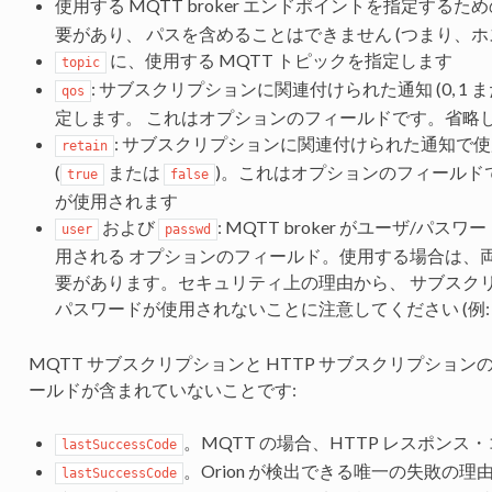
使用する MQTT broker エンドポイントを指定するた
要があり、 パスを含めることはできません (つまり、
に、使用する MQTT トピックを指定します
topic
: サブスクリプションに関連付けられた通知 (0, 1 また
qos
定します。 これはオプションのフィールドです。省略し
: サブスクリプションに関連付けられた通知で使
retain
(
または
)。これはオプションのフィールドで、
true
false
が使用されます
および
: MQTT broker がユーザ/
user
passwd
用される オプションのフィールド。使用する場合は、
要があります。セキュリティ上の理由から、 サブスク
パスワードが使用されないことに注意してください (例
MQTT サブスクリプションと HTTP サブスクリプショ
ールドが含まれていないことです:
。MQTT の場合、HTTP レスポン
lastSuccessCode
。Orion が検出できる唯一の失敗の理
lastSuccessCode