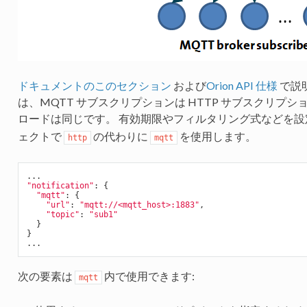
ドキュメントのこのセクション
および
Orion API 仕様
で説
は、MQTT サブスクリプションは HTTP サブスクリプシ
ロードは同じです。 有効期限やフィルタリング式などを設定
ェクトで
の代わりに
を使用します。
http
mqtt
"notification"
: 
{

"mqtt"
: 
{

"url"
: 
"mqtt://<mqtt_host>:1883"
,

"topic"
: 
"sub1"
  }
}
次の要素は
内で使用できます:
mqtt