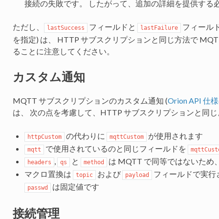
接続の失敗です。 したがって、追加の詳細を提供する
ただし、
フィールドと
フィールド
lastSuccess
lastFailure
を指定) は、 HTTP サブスクリプションと同じ方法で M
ることに注意してください。
カスタム通知
MQTT サブスクリプションのカスタム通知 (
Orion AP
は、 次の点を考慮して、HTTP サブスクリプションと同
の代わりに
が使用されます
httpCustom
mqttCustom
で使用されているのと同じフィールドを
mqtt
mqttCust
,
と
は MQTT で同等ではないた
headers
qs
method
マクロ置換は
および
フィールドで実行
topic
payload
は固定値です
passwd
接続管理