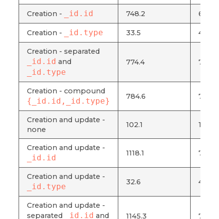
_id.id
Creation -
748.2
672.9
_id.type
Creation -
33.5
4.9
Creation - separated
_id.id
and
774.4
703.9
_id.type
Creation - compound
784.6
721.1
{_id.id,_id.type}
Creation and update -
102.1
15.5
none
Creation and update -
1118.1
798.1
_id.id
Creation and update -
32.6
4.8
_id.type
Creation and update -
_id.id
separated
and
1145.3
746.4