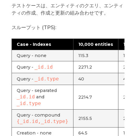
テストケースは、エンティティのクエリ、エンティ
ティの作成、作成と更新の組み合わせです。
スループット (TPS):
Case - Indexes
10,000 entities
100,0
Query - none
115.3
12.2
_id.id
Query -
2271.2
2225.
_id.type
Query -
40
4.6
Query - separated
_id.id
and
2214.7
2179.
_id.type
Query - compound
2155.5
2174.
{_id.id,_id.type}
Creation - none
64.5
17.8