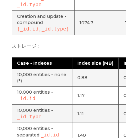
_id.type
Creation and update -
compound
1074.7
760.7
{_id.id,_id.type}
ストレージ :
Case - Indexes
Index size (MB)
Index 
10,000 entities - none
0.88
0.004
(*)
10,000 entities -
1.17
0.006
_id.id
10,000 entities -
1.11
0.005
_id.type
10,000 entities -
_id.id
separated
1.40
0.007