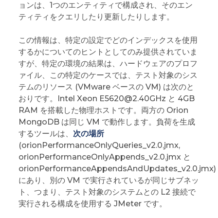
ョンは、1つのエンティティで構成され、そのエン
ティティをクエリしたり更新したりします。
この情報は、特定の設定でどのインデックスを使用
するかについてのヒントとしてのみ提供されていま
すが、特定の環境の結果は、ハードウェアのプロフ
ァイル、この特定のケースでは、テスト対象のシス
テムのリソース (VMware ベースの VM) は次のと
おりです。Intel Xeon E5620@2.40GHz と 4GB
RAM を搭載した物理ホストです。両方の Orion
MongoDB は同じ VM で動作します。負荷を生成
するツールは、
次の場所
(orionPerformanceOnlyQueries_v2.0.jmx,
orionPerformanceOnlyAppends_v2.0.jmx と
orionPerformanceAppendsAndUpdates_v2.0.jmx)
にあり、別の VM で実行されているが同じサブネッ
ト、つまり、テスト対象のシステムとの L2 接続で
実行される構成を使用する JMeter です。