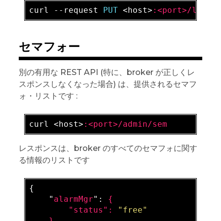
curl --request 
PUT 
<host>
:<port>/log/t
セマフォー
別の有用な REST API (特に、broker が正しくレ
スポンスしなくなった場合) は、提供されるセマフ
ォ・リストです :
curl <host>
:<port>/admin/sem
レスポンスは、broker のすべてのセマフォに関す
る情報のリストです
{

    "
alarmMgr
": 
{

        "
status
": 
"free"
}
,
