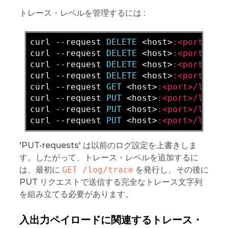
トレース・レベルを管理するには :
curl --request 
DELETE 
<host>
:<port>/lo
curl --request 
DELETE 
<host>
:<port>/lo
curl --request 
DELETE 
<host>
:<port>/lo
curl --request 
DELETE 
<host>
:<port>/lo
curl --request 
GET 
<host>
:<port>/log/t
curl --request 
PUT 
<host>
:<port>/log/t
curl --request 
PUT 
<host>
:<port>/log/t
curl --request 
PUT 
<host>
:<port>/log/t
'PUT-requests' は以前のログ設定を上書きしま
す。したがって、トレース・レベルを追加するに
は、最初に
GET /log/trace
を発行し、その後に
PUT リクエストで送信する完全なトレース文字列
を組み立てる必要があります。
入出力ペイロードに関連するトレース・