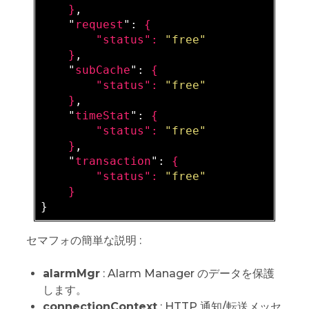
}
,

    "
request
": 
{

        "
status
": 
"free"
}
,

    "
subCache
": 
{

        "
status
": 
"free"
}
,

    "
timeStat
": 
{

        "
status
": 
"free"
}
,

    "
transaction
": 
{

        "
status
": 
"free"
セマフォの簡単な説明 :
alarmMgr
: Alarm Manager のデータを保護
します。
connectionContext
: HTTP 通知/転送メッセ