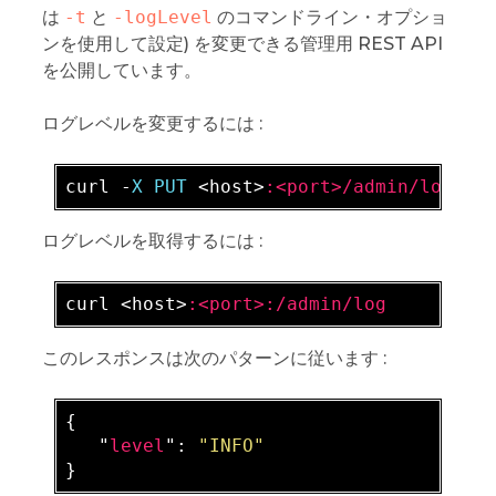
は
-t
と
-logLevel
のコマンドライン・オプショ
ンを使用して設定) を変更できる管理用 REST API
を公開しています。
ログレベルを変更するには :
curl -
X PUT 
<host>
:<port>/admin/log?le
ログレベルを取得するには :
curl <host>
:<port>
:/admin/log
このレスポンスは次のパターンに従います :
{

   "
level
": 
"INFO"