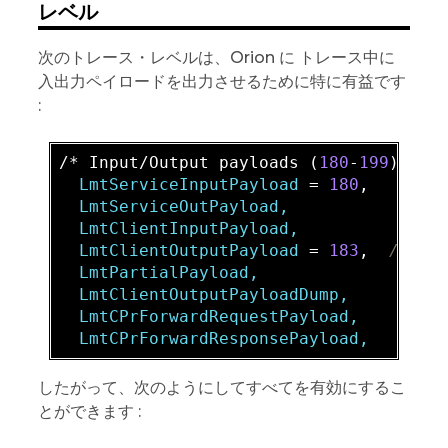
レベル
次のトレース・レベルは、Orion に トレース中に
入出力ペイロードを出力させるために特に有益です
:
/* Input/Output payloads (
180
-
199
  LmtServiceInputPayload
 = 
180
  LmtServiceOutPayload,

  LmtClientInputPayload,

  LmtClientOutputPayload
 = 
183
,  
// Ve
  LmtPartialPayload,

  LmtClientOutputPayloadDump,

  LmtCPrForwardRequestPayload,

したがって、次のようにしてすべてを有効にするこ
とができます :