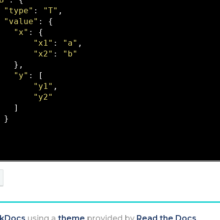
"type"
: 
"T"
,

"value"
: {

"x"
: {

"x1"
: 
"a"
,

"x2"
: 
"b"
   },

"y"
: [

"y1"
,

"y2"
   ]

 }

kDocs
using a
theme
provided by
Read the Docs
.