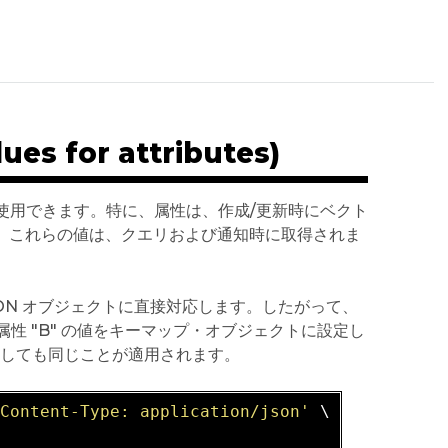
 for attributes)
として使用できます。特に、属性は、作成/更新時にベクト
きます。これらの値は、クエリおよび通知時に取得されま
SON オブジェクトに直接対応します。したがって、
定し、属性 "B" の値をキーマップ・オブジェクトに設定し
対しても同じことが適用されます。
'Content-Type: application/json'
 \
