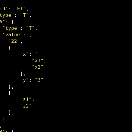
id"
: 
"E1"
,

type"
: 
"T"
,

A"
: {

"type"
: 
"T"
,

"value"
: [

"22"
,

   {

"x"
: [

"x1"
,

"x2"
       ],

"y"
: 
"3"
   },

   [

"z1"
,

"z2"
   ]

 ]

,

B"
: {
