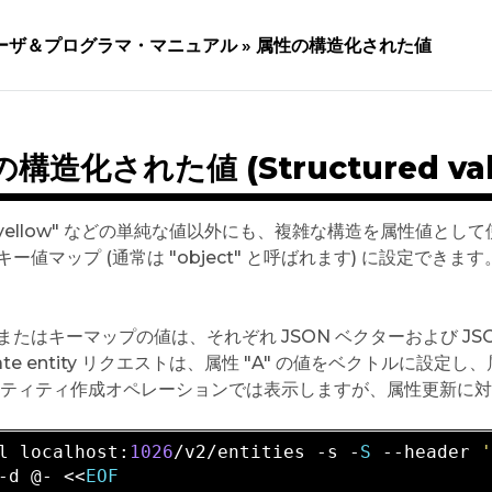
ーザ＆プログラマ・マニュアル »
属性の構造化された値
構造化された値 (Structured values
 や "yellow" などの単純な値以外にも、複雑な構造を属性値
キー値マップ (通常は "object" と呼ばれます) に設定で
またはキーマップの値は、それぞれ JSON ベクターおよび J
eate entity リクエストは、属性 "A" の値をベクトルに設
ンティティ作成オペレーションでは表示しますが、属性更新に
l
localhost
:
1026
/
v2
/
entities
 -
s
 -
S
 --
header
-
d
 @- <<
EOF