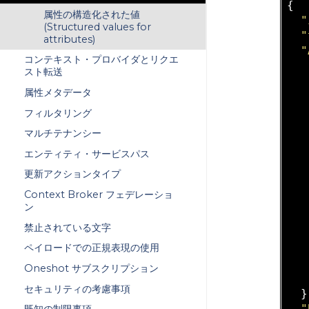
{

属性の構造化された値
"
(Structured values for
"
attributes)
"
コンテキスト・プロバイダとリクエ
スト転送
属性メタデータ
   
フィルタリング
マルチテナンシー
エンティティ・サービスパス
   
更新アクションタイプ
Context Broker フェデレーショ
   
ン
   
禁止されている文字
ペイロードでの正規表現の使用
   
Oneshot サブスクリプション
   
セキュリティの考慮事項
  }
"