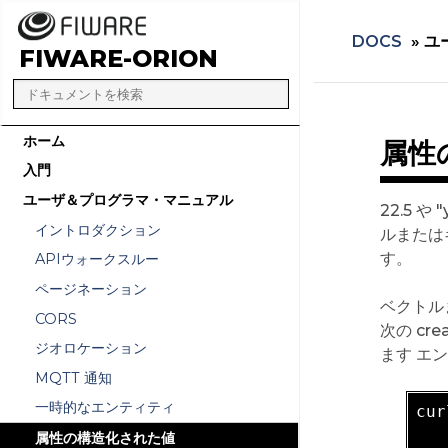
DOCS
»
ユ
FIWARE-ORION
ホーム
属性の
入門
ユーザ＆プログラマ・マニュアル
22.5
イントロダクション
ルまたは
す。
APIウォークスルー
ページネーション
ベクトル
CORS
次の cr
ジオロケーション
ます エ
MQTT 通知
一時的なエンティティ
cur
   
属性の構造化された値