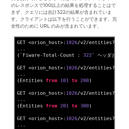
のレスポンスで100以上の結果を処理することはで
きず、クエリには合計322の結果が含まれていま
す。クライアントは以下を行うことができます。完
全性のために URL のみが含まれています。
GET 
<orion_host>
:
1026
/v2/entities?
limi
...

(`Fiware-Total-Count : 
322
` ヘッダと共に
GET 
<orion_host>
:
1026
/v2/entities?offs
...

(Entities 
from
101
to
200
)

GET 
<orion_host>
:
1026
/v2/entities?offs
...

(Entities 
from
201
to
300
)

GET 
<orion_host>
:
1026
/v2/entities?offs
...
