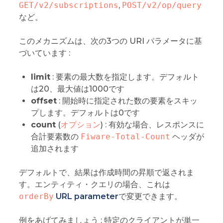
GET/v2/subscriptions
,
POST/v2/op/query
など。
このメカニズムは、次の3つの URI パラメータに基
づいています :
limit
: 要素の最大数を指定します。デフォルト
は20、最大値は1000です
offset
: 開始時に指定された数の要素をスキッ
プします。デフォルトは0です
count
(
オプション
) : 有効な場合、レスポンスに
合計要素数の
Fiware-Total-Count
ヘッダが
追加されます
デフォルトで、結果は作成時間の昇順で返されま
す。エンティティ・クエリの場合、これは
orderBy
URL parameter
で変更できます。
例をあげてみましょう : 特定のクライアントが単一