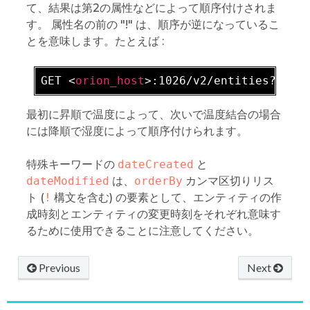
て、結果は第2の属性などによって順序付けされま
す。 属性名の前の "!" は、順序が逆になっているこ
とを意味します。たとえば :
GET 
<
orion_host
>
最初に昇順で温度によって、次いで温度結合の場合
には降順で湿度によって順序付けられます。
特殊キーワードの
dateCreated
と
dateModified
は、
orderBy
カンマ区切りリス
ト (
!
構文を含む) の要素として、エンティティの作
成時刻とエンティティの変更時刻をそれぞれ意味す
るために使用できることに注意してください。
Previous
Next