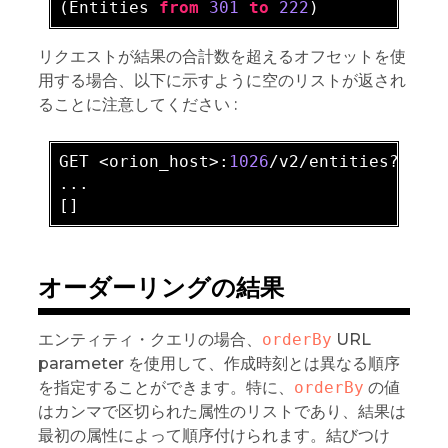
(Entities 
from
301
to
222
リクエストが結果の合計数を超えるオフセットを使
用する場合、以下に示すように空のリストが返され
ることに注意してください :
GET <orion_host>:
1026
/v2/entities?
offs
...

オーダーリングの結果
エンティティ・クエリの場合、
orderBy
URL
parameter を使用して、作成時刻とは異なる順序
を指定することができます。特に、
orderBy
の値
はカンマで区切られた属性のリストであり、結果は
最初の属性によって順序付けられます。結びつけ