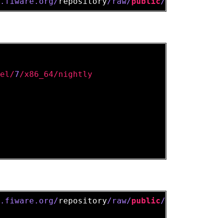
b.fiware.org/
repository
/raw/
public
/repositori
/el/
7
/x86_64/nightly
b.fiware.org/
repository
/raw/
public
/repositori