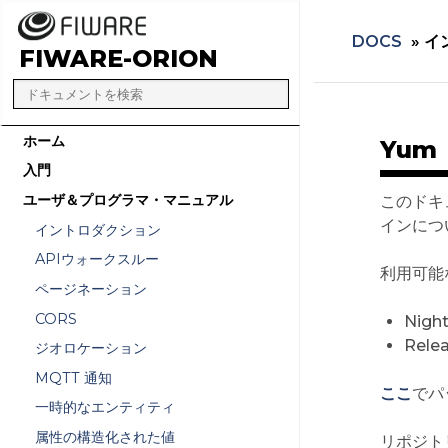
DOCS
»
イ
FIWARE-ORION
ホーム
Yum
入門
ユーザ＆プログラマ・マニュアル
このドキュ
インについ
イントロダクション
APIウォークスルー
利用可能
ページネーション
CORS
Nig
Rel
ジオロケーション
MQTT 通知
ここ
でパ
一時的なエンティティ
属性の構造化された値
リポジト