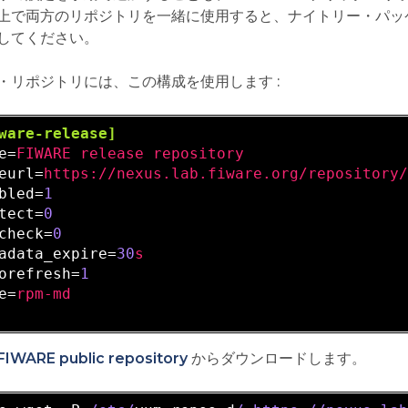
上で両方のリポジトリを一緒に使用すると、ナイトリー・パッ
してください。
・リポジトリには、この構成を使用します :
ware-release]
e=
FIWARE release repository
eurl=
https://nexus.lab.fiware.org/repository
bled=
1
tect=
0
check=
0
adata_expire=
30
s
orefresh=
1
e=
rpm-md
FIWARE public repository
からダウンロードします。