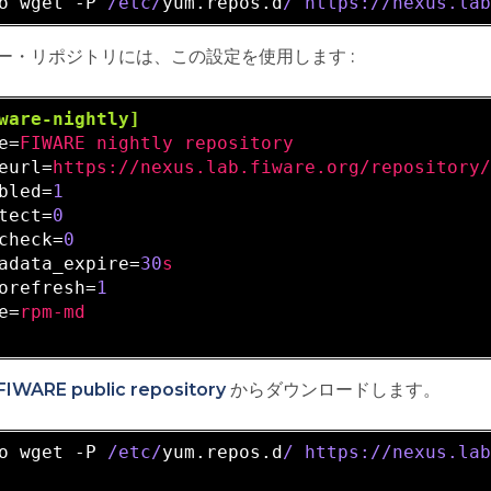
o wget -P 
/etc/
yum.repos.d
/ https:/
/nexus.la
ー・リポジトリには、この設定を使用します :
ware-nightly]
e=
FIWARE nightly repository
eurl=
https://nexus.lab.fiware.org/repository
bled=
1
tect=
0
check=
0
adata_expire=
30
s
orefresh=
1
e=
rpm-md
FIWARE public repository
からダウンロードします。
o wget -P 
/etc/
yum.repos.d
/ https:/
/nexus.la