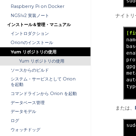
sud
Raspberry Pi on Docker
ナイトリ
NGSIv2 実装ノート
インストール＆管理・マニュアル
[fi
イントロダクション
nam
Orionのインストール
bas
Yum リポジトリの使用
ena
pro
Yum リポジトリの使用
gpg
ソースからのビルド
met
システム・サービスとして Orion
aut
を起動
typ
コマンドラインから Orion を起動
データベース管理
または、
データモデル
ログ
sud
ウォッチドッグ