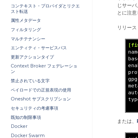
じサーバ
コンテキスト・プロバイダとリクエ
スト転送
とに注意
属性メタデータ
リリース
フィルタリング
マルチテナンシー
[fi
エンティティ・サービスパス
nam
更新アクションタイプ
bas
ena
Context Broker フェデレーショ
ン
pro
gpg
禁止されている文字
met
ペイロードでの正規表現の使用
aut
Oneshot サブスクリプション
typ
セキュリティの考慮事項
既知の制限事項
または、
Docker
Docker Swarm