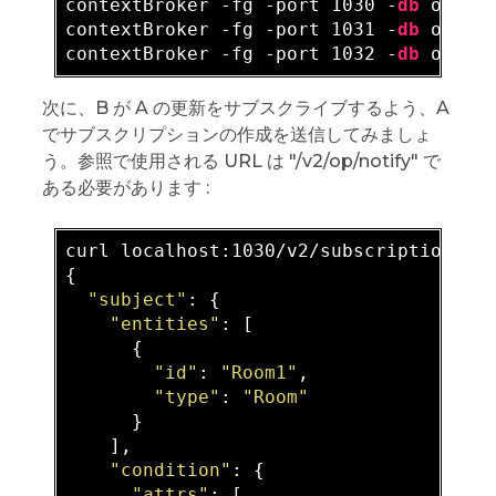
contextBroker -fg -port 1030 -
db
 orion1
contextBroker -fg -port 1031 -
db
 orion1
contextBroker -fg -port 1032 -
db
次に、B が A の更新をサブスクライブするよう、A
でサブスクリプションの作成を送信してみましょ
う。参照で使用される URL は "/v2/op/notify" で
ある必要があります :
curl localhost:1030/v2/subscriptions -
{

"subject"
: {

"entities"
: [

      {

"id"
: 
"Room1"
,

"type"
: 
"Room"
      }

    ],

"condition"
: {

"attrs"
: [
