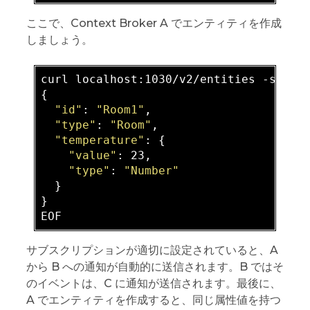
ここで、Context Broker A でエンティティを作成
しましょう。
curl localhost:1030/v2/entities -s -S 
{

"id"
: 
"Room1"
,

"type"
: 
"Room"
,

"temperature"
: {

"value"
: 23,

"type"
: 
"Number"
  }

}

サブスクリプションが適切に設定されていると、A
から B への通知が自動的に送信されます。B ではそ
のイベントは、C に通知が送信されます。最後に、
A でエンティティを作成すると、同じ属性値を持つ