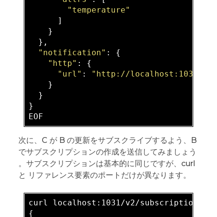
"temperature"
      ]

    }

  },

"notification"
: {

"http"
: {

"url"
: 
"http://localhost:1031/v2
    }

  }

}

次に、C が B の更新をサブスクライブするよう、B
でサブスクリプションの作成を送信してみましょう
。サブスクリプションは基本的に同じですが、curl
と リファレンス要素のポートだけが異なります。
curl localhost:1031/v2/subscriptions -
{
