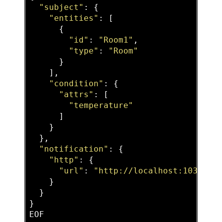
"subject"
: {

"entities"
: [

      {

"id"
: 
"Room1"
,

"type"
: 
"Room"
      }

    ],

"condition"
: {

"attrs"
: [

"temperature"
      ]

    }

  },

"notification"
: {

"http"
: {

"url"
: 
"http://localhost:1032/v2
    }

  }

}
