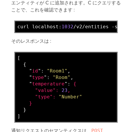
エンティティが C に追加されます。C にクエリする
ことで、これを確認できます :
curl localhost:
1032
/v2/entities -s -S 
そのレスポンスは :
[

  {

    "
id
": 
"Room1"
,

    "
type
": 
"Room"
,

    "
temperature
": 
{

      "
value
": 
23
,

      "
type
": 
"Number"
}

}

通知リクエストのセマンティクスは、
POST 