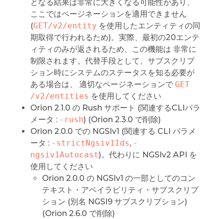
となる結果は非常に大きくなる可能性があり、
ここではページネーションを適用できません
(
GET/v2/entity
を使用したエンティティの同
期取得で行われるため)。実際、最初の20エンテ
ィティのみが返されるため、この機能は 非常に
制限されます。代替手段として、サブスクリプ
ション時にシステムのステータスを知る必要が
ある場合は、 適切なページネーションで
GET 
/v2/entities
を使用してください
Orion 2.1.0 の Rush サポート (関連するCLIパラ
メータ :
-rush
) (Orion 2.3.0 で削除)
Orion 2.0.0 での NGSIv1 (関連する CLI パラメ
ータ :
-strictNgsiv1Ids
,
-
ngsiv1Autocast
)。代わりに NGSIv2 API を
使用してください
Orion 2.0.0 の NGSIv1 の一部としてのコン
テキスト・アベイラビリティ・サブスクリプ
ション (別名 NGSI9 サブスクリプション)
(Orion 2.6.0 で削除)