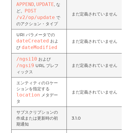
APPEND
UPDATE
,
, な
POST 
ど。
まだ定義されていません
/v2/op/update
で
のアクション・タイプ
URI パラメータでの
dateCreated
およ
まだ定義されていません
dateModified
び
/ngsi10
および
/ngsi9
まだ定義されていません
URL プレフ
ィックス
エンティティのロケー
ションを指定する
まだ定義されていません
location
メタデー
タ
サブスクリプションの
作成または更新時の初
3.1.0
期通知