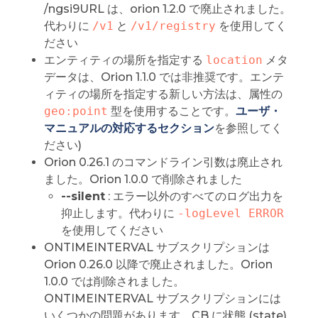
/ngsi9URL は、orion 1.2.0 で廃止されました。
代わりに
/v1
と
/v1/registry
を使用してく
ださい
エンティティの場所を指定する
location
メタ
データは、Orion 1.1.0 では非推奨です。エンテ
ィティの場所を指定する新しい方法は、属性の
geo:point
型を使用することです。
ユーザ・
マニュアルの対応するセクション
を参照してく
ださい)
Orion 0.26.1 のコマンドライン引数は廃止され
ました。Orion 1.0.0 で削除されました
--silent
: エラー以外のすべてのログ出力を
抑止します。代わりに
-logLevel ERROR
を使用してください
ONTIMEINTERVAL サブスクリプションは
Orion 0.26.0 以降で廃止されました。Orion
1.0.0 では削除されました。
ONTIMEINTERVAL サブスクリプションには
いくつかの問題があります。CB に状態 (state)