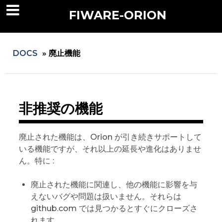
FIWARE-ORION
DOCS
»
廃止機能
非推奨の機能
廃止された機能は、Orion が引き続きサポートして
いる機能ですが、それ以上の延長や進化はありませ
ん。特に :
廃止された機能に関連し、他の機能に影響を与
えないバグや問題は扱いません。それらは
github.com では見つかるとすぐにクローズさ
れます