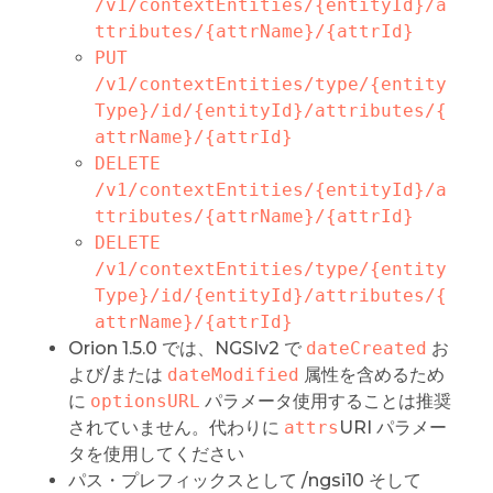
/v1/contextEntities/{entityId}/a
ttributes/{attrName}/{attrId}
PUT 
/v1/contextEntities/type/{entity
Type}/id/{entityId}/attributes/{
attrName}/{attrId}
DELETE 
/v1/contextEntities/{entityId}/a
ttributes/{attrName}/{attrId}
DELETE 
/v1/contextEntities/type/{entity
Type}/id/{entityId}/attributes/{
attrName}/{attrId}
Orion 1.5.0 では、NGSIv2 で
dateCreated
お
よび/または
dateModified
属性を含めるため
に
optionsURL
パラメータ使用することは推奨
されていません。代わりに
attrs
URI パラメー
タを使用してください
パス・プレフィックスとして /ngsi10 そして