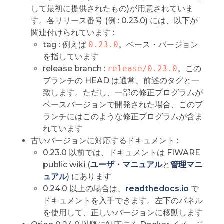
して最初に提供されたもの)が用意されていま
す。各リリース番号 (例 : 0.23.0) には、以下が
関連付けられています :
tag : 例えば
0.23.0
。ベース・バージョン
を指しています
release branch :
release/0.23.0
。この
ブランチの HEAD は通常、前述のタグと一
致します。ただし、一部の修正プログラムが
ベースバージョンで開発された場合、このブ
ランチにはこのような修正プログラムが含ま
れています
古いバージョンに対応するドキュメント :
0.23.0 以前では、ドキュメントは FIWARE
public wiki (
ユーザ・マニュアル
と
管理マニ
ュアル
) にあります
0.24.0 以上の場合は、
readthedocs.io
で
ドキュメントを入手できます。左下のパネル
を使用して、正しいバージョンに移動します