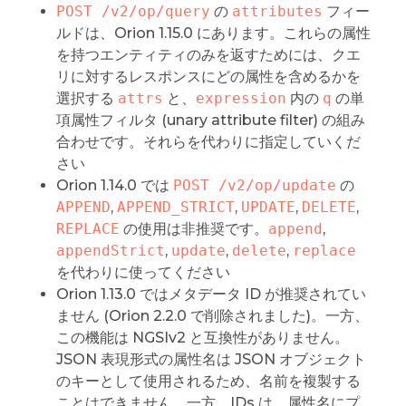
POST /v2/op/query
の
attributes
フィー
ルドは、Orion 1.15.0 にあります。これらの属性
を持つエンティティのみを返すためには、クエ
リに対するレスポンスにどの属性を含めるかを
選択する
attrs
と、
expression
内の
q
の単
項属性フィルタ (unary attribute filter) の組み
合わせです。それらを代わりに指定していくだ
さい
Orion 1.14.0 では
POST /v2/op/update
の
APPEND
,
APPEND_STRICT
,
UPDATE
,
DELETE
,
REPLACE
の使用は非推奨です。
append
,
appendStrict
,
update
,
delete
,
replace
を代わりに使ってください
Orion 1.13.0 ではメタデータ ID が推奨されてい
ません (Orion 2.2.0 で削除されました)。一方、
この機能は NGSIv2 と互換性がありません。
JSON 表現形式の属性名は JSON オブジェクト
のキーとして使用されるため、名前を複製する
ことはできません。一方、IDs は、属性名にプ