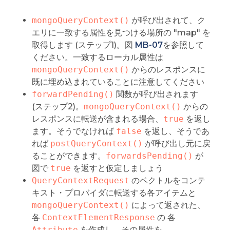
mongoQueryContext()
が呼び出されて、ク
エリに一致する属性を見つける場所の "map" を
取得します (ステップ1)。図
MB-07
を参照して
ください。一致するローカル属性は
mongoQueryContext()
からのレスポンスに
既に埋め込まれていることに注意してください
forwardPending()
関数が呼び出されます
(ステップ2)。
mongoQueryContext()
からの
レスポンスに転送が含まれる場合、
true
を返し
ます。そうでなければ
false
を返し、そうであ
れば
postQueryContext()
が呼び出し元に戻
ることができます。
forwardsPending()
が
図で
true
を返すと仮定しましょう
QueryContextRequest
のベクトルをコンテ
キスト・プロバイダに転送する各アイテムと
mongoQueryContext()
によって返された、
各
ContextElementResponse
の 各
Attribute
を作成し、その属性を