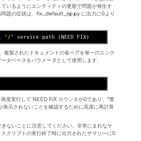
しているようにエンティティの更新で問題が発生す
は、fix_default_sp.py に出力に0より
l
"/"
 、複製されたドキュメントの各ペアを単一のエンテ
データベースをパラメータとして使用します。
p.py を再度実行して NEED FIX カウンタが0であり、"警
ージが表示されないことを確認するために高度に再計算
ることができないことに注意してください。非常にまれなケ
、スクリプトの実行終了時に出力されたサマリーに0