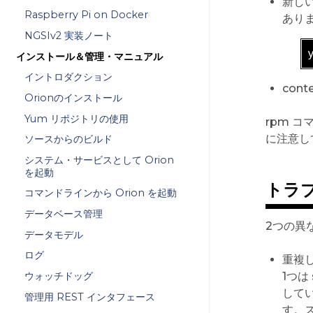
新しい
Raspberry Pi on Docker
ありま
NGSIv2 実装ノート
インストール＆管理・マニュアル
イントロダクション
cont
Orionのインストール
Yum リポジトリの使用
rpm 
に注意し
ソースからのビルド
システム・サービスとして Orion
を起動
トラ
コマンドラインから Orion を起動
データベース管理
2つの異
データモデル
ログ
重複し
ウォッチドッグ
1つは
してい
管理用 REST インタフェース
す。ス