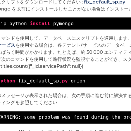
スクリプトをダウンロードしてください :
fix_default_sp.py
mongo を以前にインストールしたことがない場合はインスト
pip-python 
install
コマンドを使用して、データベースにスクリプトを適用します。"
サービス
を使用する場合は、各テナント/サービスのデータベー
ばらく時間がかかります。たとえば、約 50,000 エンティテ
で次のコマンドを使用して進行状況を監視することができ、スク
tities.count({"_id.servicePath": null})
python
 fix_default_sp.
py
のメッセージが表示された場合は、次の手順に進む前に解決す
ティングを参照してください
WARNING: 