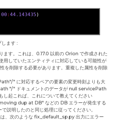
:
00
:
44.143435
プします :
これは、0.17.0 以前の Orion で作成された
使用していたエンティティに対応している可能性が
した属性を削除する必要があります。重複した属性を削除
icePath"/" に対応するペアの要素の変更時刻よりも大
/" ドキュメントのデータが null servicePath
もし起これば、これについて教えてください
 removing dup at DB" などの DB エラーが発生する
DB エラーで説明したのと同じ処理に従ってください。
うな fix_default_sp.py 出力にエラー