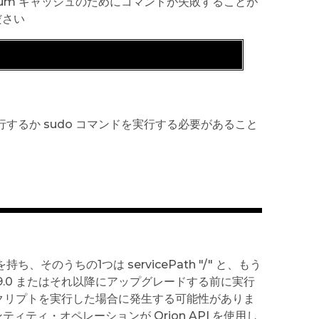
い。yum キャッシュのためにコマンドが失敗することが
ださい
行するか sudo コマンドを実行する必要があること
そのうちの1つは servicePath "/" と、もう
0.19.0 またはそれ以降にアップグレードする前に実行
py スクリプトを実行した場合に発生する可能性がありま
ティ・オペレーションが Orion API を使用し