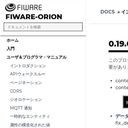
DOCS
»
イ
FIWARE-ORION
ホーム
0.1
入門
ユーザ＆プログラマ・マニュアル
このプロ
イントロダクション
要があり
APIウォークスルー
cont
ページネーション
con
CORS
ジオロケーション
MQTT 通知
デー
一時的なエンティティ
fix
属性の構造化された値