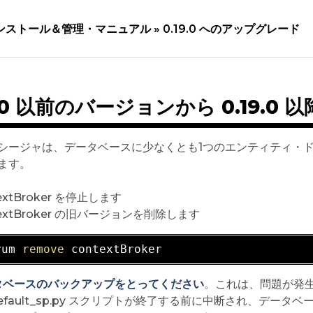
ンストール＆管理・マニュアル »
0.19.0 へのアップグレード
9.0 以前のバージョンから 0.19.
シージャは、データベースに少なくとも1つのエンティティ・
ます。
extBroker を停止します
textBroker の旧バージョンを削除します
yum 
remove
タベースのバックアップをとってください
。これは、問題が発
_default_sp.py スクリプトが終了する前に中断され、デ