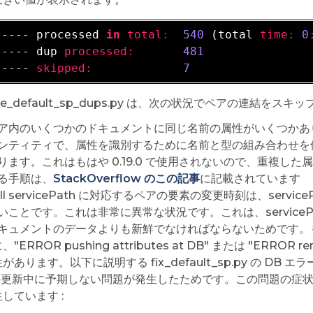
-
---- processed 
in
total:
540
 (total 
time:
0
-
---- dup 
processed:
481
-
---- 
skipped:
7
ge_default_sp_dups.py は、次の状況でペアの連結をスキッ
ア内のいくつかのドキュメントに同じ名前の属性がいくつかあります。
ンティティで、属性を識別するために名前と型の組み合わせを
ります。これはもはや 0.19.0 で使用されないので、重複
る手順は、
StackOverflow のこの記事
に記載されています
ull servicePath に対応するペアの要素の変更時刻は、serv
いことです。これは非常に異常な状況です。これは、servicePath "
キュメントのデータよりも新鮮でなければならないためです。
"ERROR pushing attributes at DB" または "ERROR
があります。以下に説明する fix_default_sp.py の 
の更新中に予期しない問題が発生したためです。この問題の症状は、次のよ
しています :