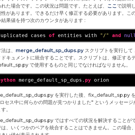
われた場合です。この状況は問題です。たとえば、
ここ
で説明
性があります。できるだけ早く修正する必要があります。この問題の症状
い結果値を持つ次のカウンタがあります :
duplicated cases 
of
 entities 
with
"/"
and
nul
方法は、
merge_default_sp_dups.py
スクリプトを実行して
ィドキュメントに統合することです。スクリプトは、修正する
_default_sp.py で使用するものと同じでなければなりません。
python
 merge_default_sp_dups.
py
e_default_sp_dups.py を実行した後、fix_default_s
: プロセス中に何らかの問題が見つかりました" というメッセ
ます。
ge_default_sp_dups.py ではすべての状況を解決す
では、いくつかのペアを統合することはできません。この場合
大きい値が表示されます。