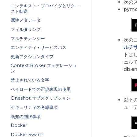
次の
コンテキスト・プロバイダとリクエ
py
スト転送
属性メタデータ
フィルタリング
マルチテナンシー
次の
ルチ
エンティティ・サービスパス
トはし
更新アクションタイプ
ェル
Context Broker フェデレーショ
db.en
ン
禁止されている文字
ペイロードでの正規表現の使用
Oneshot サブスクリプション
以下
ュー
セキュリティの考慮事項
既知の制限事項
Docker
Docker Swarm