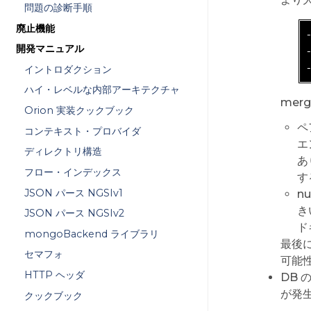
問題の診断手順
廃止機能
開発マニュアル
イントロダクション
ハイ・レベルな内部アーキテクチャ
mer
Orion 実装クックブック
ペ
コンテキスト・プロバイダ
エ
ディレクトリ構造
あ
フロー・インデックス
す
JSON パース NGSIv1
n
き
JSON パース NGSIv2
ド
mongoBackend ライブラリ
最後に、
セマフォ
可能性
HTTP ヘッダ
DB 
が発生
クックブック