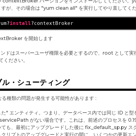
 contextBroker バージョンをインストールしてくださ
すが、その場合は "yum clean all" を実行してやり直してく
yum?
install
extBroker を開始します
コマンドはスーパーユーザ権限を必要とするので、root として実
てください。
ブル・シューティング
なる種類の問題が発生する可能性があります :
た" エンティティ。つまり、データベース内では同じ ID と型を持ち、
 servicePath がない場合です。これは、前述のプロセスを 
ても、最初にアップグレードした後に fix_default_sp.
クリプトのアップグレードと実行の間に、いくつかの更新エンティ