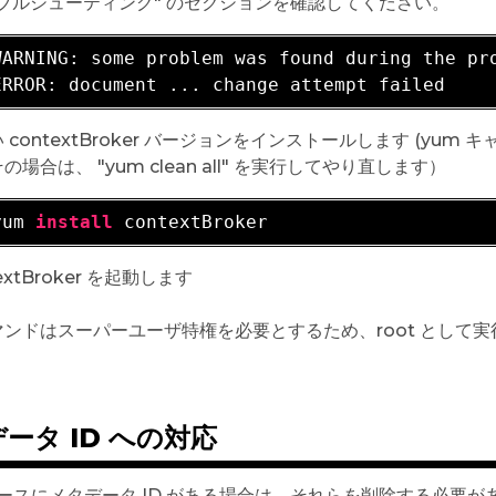
ラブルシューティング" のセクションを確認してください。
WARNING: 
some problem was found during the pro
 contextBroker バージョンをインストールします (y
の場合は、 "yum clean all" を実行してやり直します）
yum 
install
extBroker を起動します
コマンドはスーパーユーザ特権を必要とするため、root として実
ータ ID への対応
ースにメタデータ ID がある場合は、それらを削除する必要があ