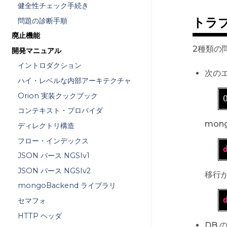
健全性チェック手続き
トラ
問題の診断手順
廃止機能
2種類の
開発マニュアル
イントロダクション
次の
ハイ・レベルな内部アーキテクチャ
Orion 実装クックブック
コンテキスト・プロバイダ
mo
ディレクトリ構造
フロー・インデックス
JSON パース NGSIv1
JSON パース NGSIv2
移行
mongoBackend ライブラリ
セマフォ
HTTP ヘッダ
DB