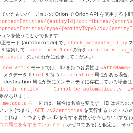
ていた古いバージョンの Orion で Orion API を使用する (推
contextEntities/{entityId}/attributes/{attrNa
contextEntities/type/{entityType}/id/{entityI
ションを使うことができます
モード (autofix mode) で、
check_metadata_id.py
ス
トを編集して、
autofix = None
の行を
autofix = 'as_n
metadata'
のいずれかに変更してください
_new_attrs
モードでは、ID を持つ各属性は
<attrName>:
、メタデータ ID
id1
を持つ
temperature
属性がある場合、
、destination 属性が既にエンティティに存在している場合
ist in entity ... Cannot be automatically fi
要があります。
_metadata
モードでは、属性は名前を変えず、ID は通常の
アント (つまり、
GET /v2/entities
を実行するシステム) 
、これは、１つより多い ID を有する属性が存在しない (す
つの属性を有するエンティティ
がゼロである) と仮定し、そ