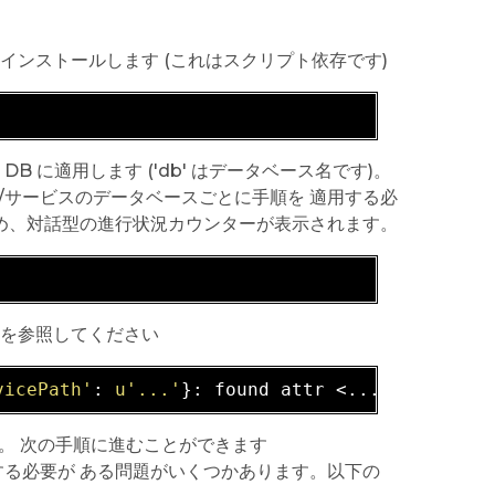
 をインストールします (これはスクリプト依存です)
DB に適用します ('db' はデータベース名です)。
/サービスのデータベースごとに手順を 適用する必
め、対話型の進行状況カウンターが表示されます。
 を参照してください
vicePath'
: 
u'...'
ん。 次の手順に進むことができます
る必要が ある問題がいくつかあります。以下の