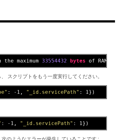
n 
the
 maximum 
33554432
bytes
of
 RAM. Add 
an
 i
ら、 スクリプトをもう一度実行してください。
pe"
: -1, 
"_id.servicePath"
"
: -1, 
"_id.servicePath"
 次のようなエラーが発生していることです :