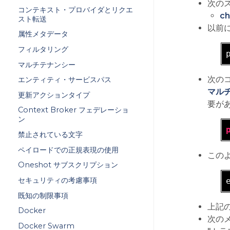
次の
コンテキスト・プロバイダとリクエ
ch
スト転送
以前に
属性メタデータ
フィルタリング
マルチテナンシー
次の
エンティティ・サービスパス
マル
更新アクションタイプ
要が
Context Broker フェデレーショ
ン
禁止されている文字
ペイロードでの正規表現の使用
このよ
Oneshot サブスクリプション
セキュリティの考慮事項
既知の制限事項
上記
Docker
次の
Docker Swarm