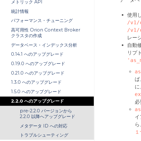
メトリック API
統計情報
使用し
パフォーマンス・チューニング
/v1/
/v1/
高可用性 Orion Context Broker
クラスタの作成
レー
データベース・インデックス分析
自動修正
リプ
0.14.1 へのアップグレード
'as_
0.19.0 へのアップグレード
as
0.21.0 へのアップグレード
ば
1.3.0 へのアップグレード
に
1.5.0 へのアップグレード
ex
2.2.0 へのアップグレード
必
as
pre-2.2.0 バージョンから
2.2.0 以降へアップグレード
イ
ら
メタデータ ID への対応
１
トラブルシューティング