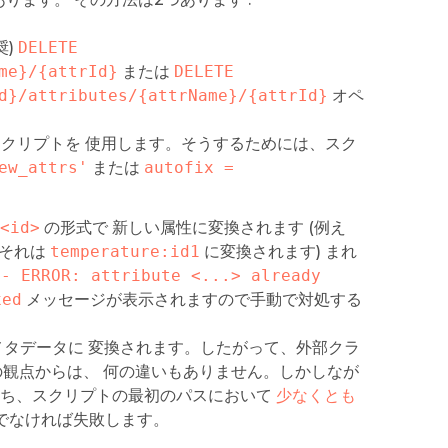
奨)
DELETE 
me}/{attrId}
または
DELETE 
d}/attributes/{attrName}/{attrId}
オペ
クリプトを 使用します。そうするためには、スク
ew_attrs'
または
autofix = 
<id>
の形式で 新しい属性に変換されます (例え
それは
temperature:id1
に変換されます) まれ
は
- ERROR: attribute <...> already 
xed
メッセージが表示されますので手動で対処する
メタデータに 変換されます。したがって、外部クラ
の観点からは、 何の違いもありません。しかしなが
なわち、スクリプトの最初のパスにおいて
少なくとも
うでなければ失敗します。