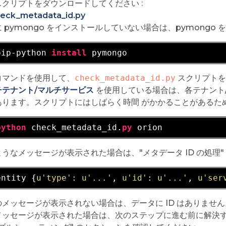
スクリプトをダウンロードしてください :
eck_metadata_id.py
 pymongo をインストールしていない場合は、pymongo
pip-python 
install
コマンドを使用して、
check_metadata_id.py
スクリプトを 
チテナント/マルチサービス
を使用している場合は、各テナント
あります。スクリプトにはしばらく時間 がかかることがあるた
python
 check_metadata_id.
py
うなメッセージが表示された場合は、"メタデータ ID の処理"
entity {
u'type'
: 
u'...'
, 
u'id'
: 
u'...'
, 
u'ser
のメッセージが表示されない場合は、データに ID はありませ
メッセージが表示された場合は、次のステップに進む前に解決す