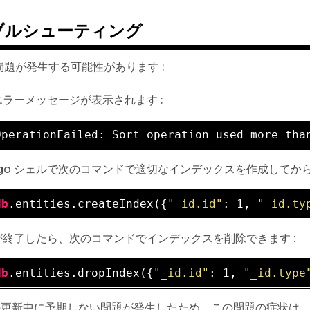
ブルシューティング
問題が発生する可能性があります :
エラーメッセージが表示されます :
OperationFailed: Sort operation used more tha
ngo シェルで次のコマンドで適切なインデックスを作成してか
db
.entities.createIndex({
"_id.id"
: 1, 
"_id.ty
が終了したら、次のコマンドでインデックスを削除できます :
db
.entities.dropIndex({
"_id.id"
: 1, 
"_id.type
 の更新中に予期しない問題が発生したため。この問題の症状は、