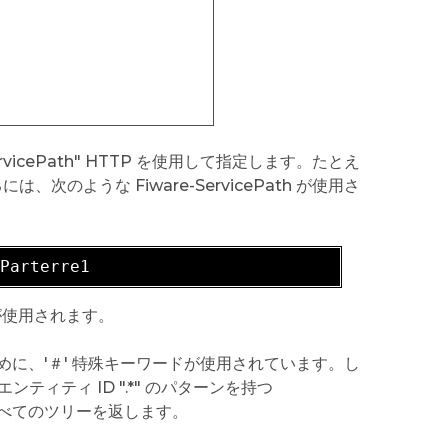
icePath" HTTP を使用して指定します。たとえ
るには、次のような Fiware-ServicePath が使用さ
/
h が使用されます。
に、'＃' 特殊キーワードが使用されています。し
のエンティティ ID ".*" のパターンを持つ
re2 のすべてのツリーを返します。