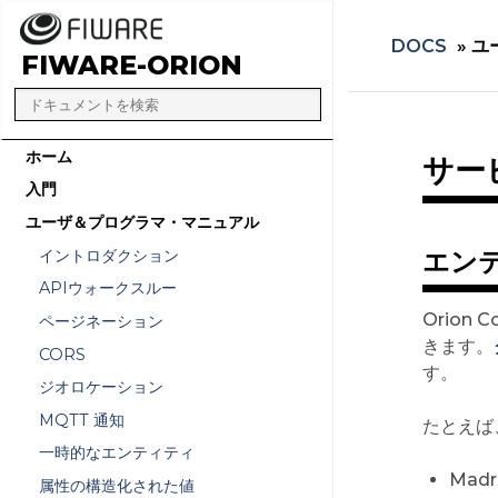
DOCS
»
ユ
FIWARE-ORION
ホーム
サー
入門
ユーザ＆プログラマ・マニュアル
イントロダクション
エン
APIウォークスルー
Orion
ページネーション
きます。
CORS
す。
ジオロケーション
MQTT 通知
たとえば
一時的なエンティティ
Mad
属性の構造化された値