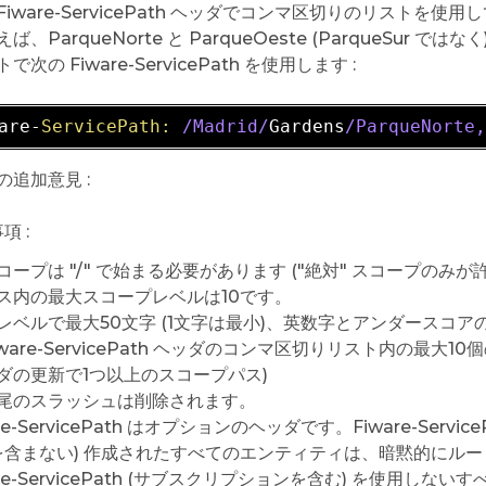
Fiware-ServicePath ヘッダでコンマ区切りのリスト
ば、ParqueNorte と ParqueOeste (ParqueSur で
次の Fiware-ServicePath を使用します :
are-
ServicePath:
/Madrid/
Gardens
/ParqueNorte
の追加意見 :
項 :
コープは "/" で始まる必要があります ("絶対" スコープのみが
ス内の最大スコープレベルは10です。
レベルで最大50文字 (1文字は最小)、英数字とアンダースコア
iware-ServicePath ヘッダのコンマ区切りリスト内の最大10個の
ダの更新で1つ以上のスコープパス)
尾のスラッシュは削除されます。
are-ServicePath はオプションのヘッダです。Fiware-Se
含まない) 作成されたすべてのエンティティは、暗黙的にルート
are-ServicePath (サブスクリプションを含む) を使用し