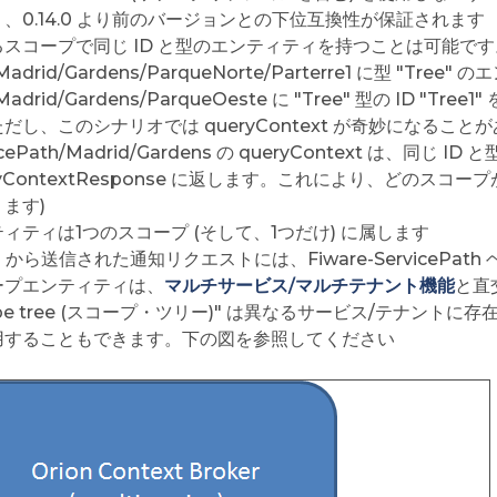
、0.14.0 より前のバージョンとの下位互換性が保証されます
るスコープで同じ ID と型のエンティティを持つことは可能で
adrid/Gardens/ParqueNorte/Parterre1 に型 "Tree" 
Madrid/Gardens/ParqueOeste に "Tree" 型の ID
だし、このシナリオでは queryContext が奇妙になることがあり
icePath/Madrid/Gardens の queryContext は、同じ
ryContextResponse に返します。これにより、どの
ます)
ィティは1つのスコープ (そして、1つだけ) に属します
on から送信された通知リクエストには、Fiware-ServicePa
ープエンティティは、
マルチサービス/マルチテナント機能
と直
ope tree (スコープ・ツリー)" は異なるサービス/テナン
用することもできます。下の図を参照してください