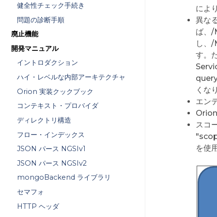
健全性チェック手続き
により
問題の診断手順
異な
ば、/M
廃止機能
し、/
開発マニュアル
す。た
イントロダクション
Serv
ハイ・レベルな内部アーキテクチャ
que
くなり
Orion 実装クックブック
エンテ
コンテキスト・プロバイダ
Ori
ディレクトリ構造
スコ
フロー・インデックス
"sc
を使
JSON パース NGSIv1
JSON パース NGSIv2
mongoBackend ライブラリ
セマフォ
HTTP ヘッダ