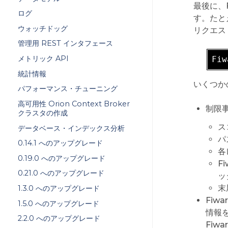
最後に、
ログ
す。たとえ
ウォッチドッグ
リクエストで
管理用 REST インタフェース
メトリック API
Fiw
統計情報
いくつか
パフォーマンス・チューニング
高可用性 Orion Context Broker
制限事
クラスタの作成
ス
データベース・インデックス分析
パ
0.14.1 へのアップグレード
各
0.19.0 へのアップグレード
F
0.21.0 へのアップグレード
ッ
末
1.3.0 へのアップグレード
Fiw
1.5.0 へのアップグレード
情報を
2.2.0 へのアップグレード
Fiw