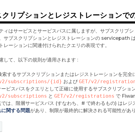
スクリプションとレジストレーションで
ティはサービスとサービスパスに属しますが、サブスクリプシ
。サブスクリプションとレジストレーションの servicepat
トレーションに関連付けられたクエリの表現です。
慮して、以下の規則が適用されます :
は検索するサブスクリプションまたはレジストレーションを完全に修飾する
v2/subscriptions/{id}
および
GET/v2/registratio
サービスパスをクエリとして正確に使用するサブスクリプション
v2/subscriptions
と
GET/v2/registrations
で Fiwa
点では、階層サービスパス (すなわち、# で終わるもの) はレ
れに関する問題
があり、制限が最終的に解決される可能性があ