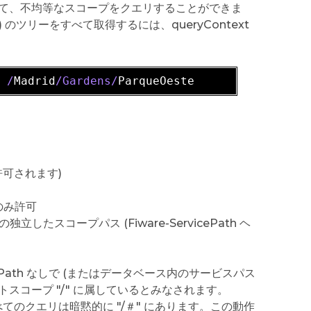
を使用して、不均等なスコープをクエリすることができま
はなく) のツリーをすべて取得するには、queryContext
, /
Madrid
/Gardens/
許可されます)
のみ許可
独立したスコープパス (Fiware-ServicePath ヘ
rvicePath なしで (またはデータベース内のサービスパス
スコープ "/" に属しているとみなされます。
ないすべてのクエリは暗黙的に "/＃" にあります。この動作