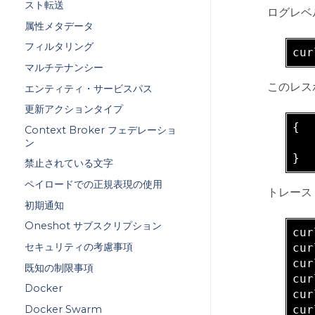
スト転送
ログレベ
属性メタデータ
フィルタリング
cur
マルチテナンシー
このレス
エンティティ・サービスパス
更新アクションタイプ
{

Context Broker フェデレーショ
   
ン
禁止されている文字
ペイロードでの正規表現の使用
トレース
初期通知
Oneshot サブスクリプション
cur
セキュリティの考慮事項
cur
cur
既知の制限事項
cur
Docker
cur
Docker Swarm
cur