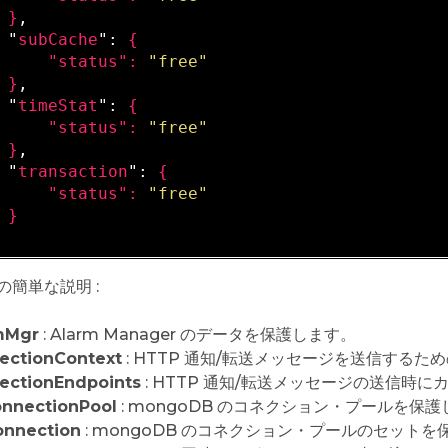
}
,

 "
subCache
": 
{

     "
status
": 
"free"
}
,

 "
timeStat
": 
{

     "
status
": 
"free"
}
,

 "
transaction
": 
{

     "
status
": 
"free"
の簡単な説明 :
mMgr
: Alarm Manager のデータを保護します。
ectionContext
: HTTP 通知/転送メッセージを送信するための 
ectionEndpoints
: HTTP 通知/転送メッセージの送信時
nnectionPool
: mongoDB のコネクション・プールを保
nnection
: mongoDB のコネクション・プールのセット