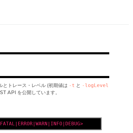
グレベルとトレース・レベル (初期値は
-t
と
-logLevel
T API を公開しています。
|FATAL|ERROR|WARN|INFO|DEBUG>