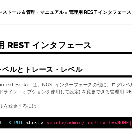
ンストール＆管理・マニュアル »
管理用 REST インタフェース
用 REST インタフェース
レベルとトレース・レベル
 Context Broker は、NGSI インターフェースの他に、ロ
ドライン・オプションを使用して設定) を変更できる管理用 RES
ルを変更するには :
l -
X PUT 
<host>
:<port>/admin/log?level=<NONE