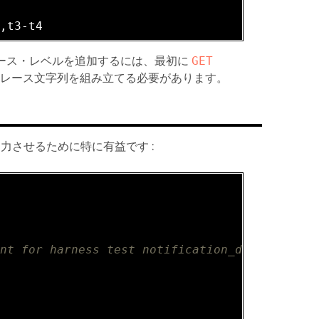
2
2
、トレース・レベルを追加するには、最初に
GET 
トレース文字列を組み立てる必要があります。
出力させるために特に有益です :
ant for harness test notification_different_s