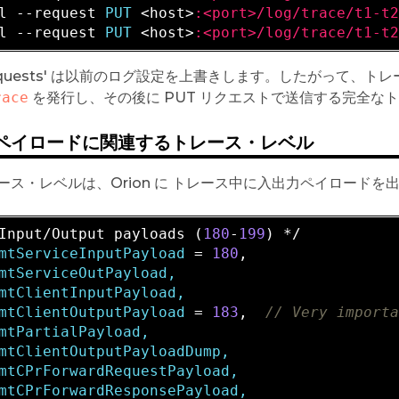
l --request 
PUT 
<host>
:<port>/log/trace/t1-t
l --request 
PUT 
<host>
:<port>/log/trace/t1-t
-requests' は以前のログ設定を上書きします。したがって
race
を発行し、その後に PUT リクエストで送信する完全な
ペイロードに関連するトレース・レベル
ース・レベルは、Orion に トレース中に入出力ペイロードを
Input/Output payloads (
180
-
199
mtServiceInputPayload
 = 
180
mtServiceOutPayload,

mtClientInputPayload,

mtClientOutputPayload
 = 
183
,  
// Very import
mtPartialPayload,

mtClientOutputPayloadDump,

mtCPrForwardRequestPayload,
