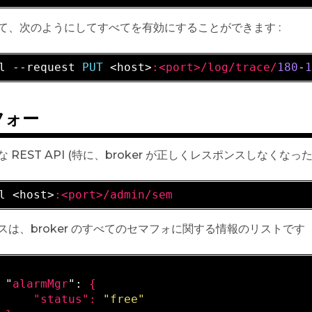
て、次のようにしてすべてを有効にすることができます :
l --request 
PUT 
<host>
:<port>/log/trace/
180
-
フォー
 REST API (特に、broker が正しくレスポンスしなくな
l <host>
:<port>/admin/sem
スは、broker のすべてのセマフォに関する情報のリストです
 "
alarmMgr
": 
{

     "
status
": 
"free"