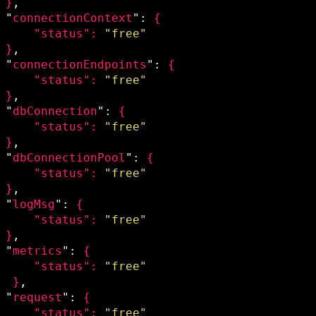
}
,

 "
connectionContext
": 
{

     "
status
": 
"free"
}
,

 "
connectionEndpoints
": 
{

     "
status
": 
"free"
}
,

 "
dbConnection
": 
{

     "
status
": 
"free"
}
,

 "
dbConnectionPool
": 
{

     "
status
": 
"free"
}
,

 "
logMsg
": 
{

     "
status
": 
"free"
}
,

 "
metrics
": 
{

     "
status
": 
"free"
}
,

 "
request
": 
{

     "
status
": 
"free"