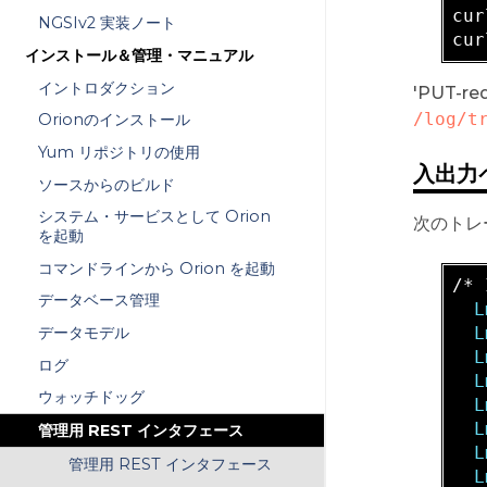
cur
NGSIv2 実装ノート
cur
インストール＆管理・マニュアル
イントロダクション
'PUT
/log/t
Orionのインストール
Yum リポジトリの使用
入出力
ソースからのビルド
システム・サービスとして Orion
次のトレ
を起動
コマンドラインから Orion を起動
/* 
データベース管理
  L
  L
データモデル
  L
ログ
  L
ウォッチドッグ
  L
  L
管理用 REST インタフェース
  L
管理用 REST インタフェース