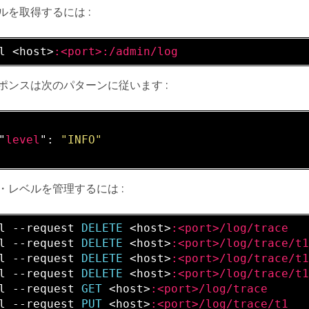
ルを取得するには :
l <host>
:<port>
:/admin/log
ポンスは次のパターンに従います :
"
level
": 
"INFO"
・レベルを管理するには :
l --request 
DELETE 
<host>
:<port>/log/trace
l --request 
DELETE 
<host>
:<port>/log/trace/t
l --request 
DELETE 
<host>
:<port>/log/trace/t
l --request 
DELETE 
<host>
:<port>/log/trace/t
l --request 
GET 
<host>
:<port>/log/trace
l --request 
PUT 
<host>
:<port>/log/trace/t1