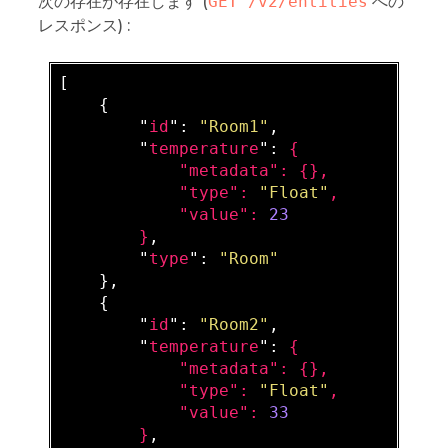
次の存在が存在します (
GET /v2/entities
への
レスポンス) :
[

    {

        "
id
": 
"Room1"
,

        "
temperature
": 
{

            "
metadata
": 
{}
,

            "
type
": 
"Float"
,

            "
value
": 
23
}
,

        "
type
": 
"Room"
},

    {

        "
id
": 
"Room2"
,

        "
temperature
": 
{

            "
metadata
": 
{}
,

            "
type
": 
"Float"
,

            "
value
": 
33
}
,
