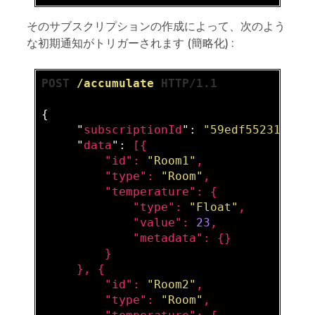
そのサブスクリプションの作成によって、次のよう
な初期通知がトリガーされます (簡略化) :
POST 
/accumulate
 HTTP/1.1
{

     "
subscriptionId
": 
"59edf55231cee4
     "
data
": 
[{

         "
id
": 
"Room1"
,

         "
type
": 
"Room"
,

         "
temperature
": 
{

             "
type
": 
"Float"
,

             "
value
": 
23
,

             "
metadata
": 
{}

}

}, {

         "
id
": 
"Room2"
,

         "
type
": 
"Room"
,
