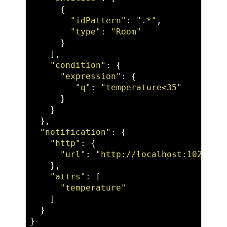
      {

"idPattern"
: 
".*"
,

"type"
: 
"Room"
      }

    ],

"condition"
: {

"expression"
: {

"q"
: 
"temperature<35"
      }

    }

  },

"notification"
: {

"http"
: {

"url"
: 
"http://localhost:1028/ac
    },

"attrs"
: [

"temperature"
    ]

  }
