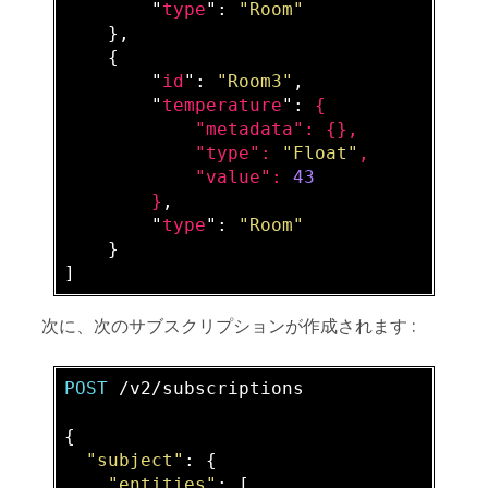
        "
type
": 
"Room"
},

    {

        "
id
": 
"Room3"
,

        "
temperature
": 
{

            "
metadata
": 
{}
,

            "
type
": 
"Float"
,

            "
value
": 
43
}
,

        "
type
": 
"Room"
}

次に、次のサブスクリプションが作成されます :
POST
 /
v2
/
subscriptions
{

"subject"
: {

"entities"
: [
