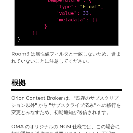
         "
temperature
": 
{

             "
type
": 
"Float"
,

             "
value
": 
33
,

             "
metadata
": 
{}

}

Room3 は属性値フィルタと一致しないため、含ま
れていないことに注意してください。
根拠
Orion Context Broker は、"既存のサブスクリプ
ション以外" から "サブスクライブ済み" への移行を
変更とみなすため、初期通知が送信されます。
OMA のオリジナルの NGSI 仕様では、この場合に