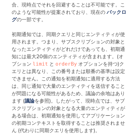
合、現時点でそれを回避することは不可能です。こ
のような可能性が提案されており、現在の
バックロ
グ
の一部です。
初期通知では、同期クエリと同じエンティティが使
用されます。つまり、サブスクリプションの対象と
なったエンティティがどれだけであっても、初期通
知には最大20個のエンティティが含まれます。(オ
プション
limit
と
orderBy
オプションを持つ)ク
エリとは異なり、この番号または順番の基準は設定
できません。この通知を初期通知に適用する方法
は、同じ通知で大量のエンティティを送信すること
が問題になる可能性があるため、議論の余地はあり
ます (
議論
を参照)。したがって、現時点では、サブ
スクリプションの対象となる大量のエンティティが
ある場合は、初期通知を使用してアプリケーション
の初期コンテキストを取得することは推奨されませ
ん (代わりに同期クエリを使用します)。