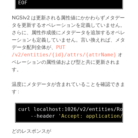
NGSIv2 は更新される属性値にかかわらずメタデー
タを更新するオペレーションを定義していません。
さらに、属性作成後にメタデータを追加するオペレ
ーションも定義していません。言い換えれば、メタ
データ配列全体が、
PUT 
/v2/entities/{id}/attrs/{attrName}
オ
ペレーションの属性値および型と共に更新されま
す。
温度にメタデータが含まれていることを確認できま
す :
curl localhost:1026/v2/entities/Room1 -
    -
-header 
'Accept: application/json
どのレスポンスが