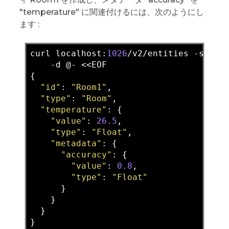
"temperature" に関連付けるには、次のようにし
ます :
curl localhost:
1026
/v2/entities 
-s
 -S 
-d
 @- <<EOF

{

"id"
: 
"Room1"
,

"type"
: 
"Room"
,

"temperature"
: {

"value"
: 
26.5
,

"type"
: 
"Float"
,

"metadata"
: {

"accuracy"
: {

"value"
: 
0.8
,

"type"
: 
"Float"
      }

    }

  }

}
