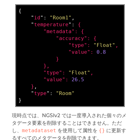
{

    "
id
": 
"Room1"
,

    "
temperature
": 
{

        "
metadata
": 
{

            "
accuracy
": 
{

                "
type
": 
"Float"
,

                "
value
": 
0.8
}

}
,

        "
type
": 
"Float"
,

        "
value
": 
26.5
}
,

    "
type
": 
"Room"
現時点では、NGSIv2 では一度導入された個々のメ
タデータ要素を削除することはできません。ただ
し、
metadataset
を使用して属性を
{}
に更新す
るすべてのメタデータを削除できます。