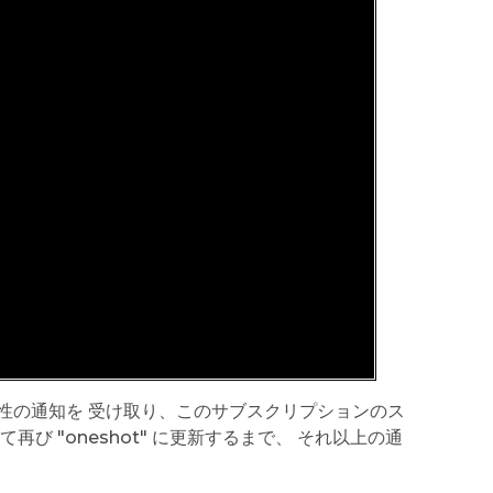
性の通知を 受け取り、このサブスクリプションのス
 "oneshot" に更新するまで、 それ以上の通