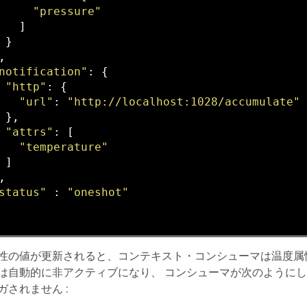
"pressure"
   ]

 }

,

notification"
: {

"http"
: {

"url"
: 
"http://localhost:1028/accumulate"
 },

"attrs"
: [

"temperature"
 ]

,

status"
 : 
"oneshot"
性の値が更新されると、コンテキスト・コンシューマは温度属
は自動的に非アクティブになり、 コンシューマが次のようにして再び
ガされません :