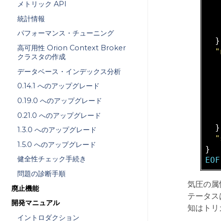
メトリック API
   
統計情報
   
パフォーマンス・チューニング
  }
高可用性 Orion Context Broker
"
クラスタの作成
データベース・インデックス分析
   
0.14.1 へのアップグレード
0.19.0 へのアップグレード
0.21.0 へのアップグレード
   
  }
1.3.0 へのアップグレード
"
1.5.0 へのアップグレード
健全性チェック手続き
EOF
問題の診断手順
気圧の属
廃止機能
テータス
開発マニュアル
知はトリ
イントロダクション