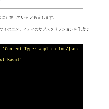
ベースに存在している と仮定します。
" を持つそのエンティティのサブスクリプションを作成で
H
'Content-Type: application/json'
 -
d
 @- <<
EO
out Room1"
,
