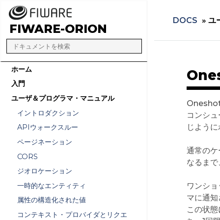
DOCS
»
ユ
FIWARE-ORION
ホーム
On
入門
ユーザ＆プログラマ・マニュアル
Ones
イントロダクション
コンシュ
じように
APIウォークスルー
ページネーション
通常のケ
CORS
なるまで
ジオロケーション
一時的なエンティティ
ワンショ
マに通知さ
属性の構造化された値
この状態
コンテキスト・プロバイダとリクエ