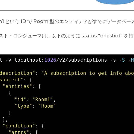
m1 という ID で Room 型のエンティティがすでにデータ
スト・コンシューマは、以下のように status "oneshot
l
 -
v
localhost
:
1026
/
v2
/
subscriptions
 -
s
 -
S
 -
description"
: 
"A subscription to get info ab
subject"
: {

"entities"
: [

   {

"id"
: 
"Room1"
,

"type"
: 
"Room"
   }

 ],

"condition"
: {

"attrs"
: [
