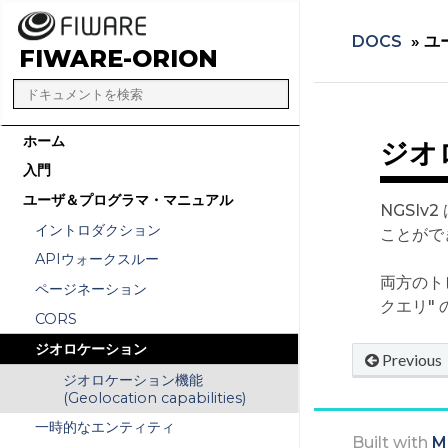
DOCS
»
ユ
FIWARE-ORION
ホーム
ジオロ
入門
ユーザ＆プログラマ・マニュアル
NGSI
イントロダクション
ことがで
APIウォークスルー
両方のト
ページネーション
クエリ"
CORS
ジオロケーション
Previous
ジオロケーション機能
(Geolocation capabilities)
一時的なエンティティ
Built with
M