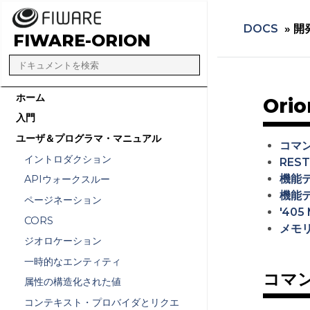
DOCS
»
開
FIWARE-ORION
ホーム
Or
入門
ユーザ＆プログラマ・マニュアル
コマ
イントロダクション
RES
機能
APIウォークスルー
機能
ページネーション
'405
CORS
メモ
ジオロケーション
一時的なエンティティ
コマ
属性の構造化された値
コンテキスト・プロバイダとリクエ