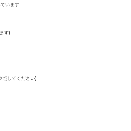
います :
ます)
を参照してください)