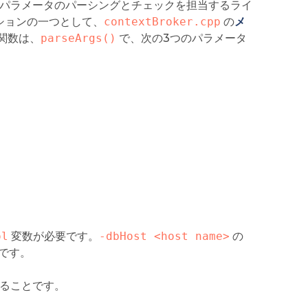
CLI パラメータのパーシングとチェックを担当するライ
クションの一つとして、
contextBroker.cpp
の
メ
関数は、
parseArgs()
で、次の3つのパラメータ
ol
変数が必要です。
-dbHost <host name>
の
どです。
することです。