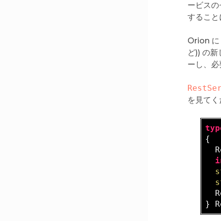
ービスの
すること
Orion
ど)) 
ーし、必
RestSe
を見てくだ
typ
{  

  R
i
s
s
  R