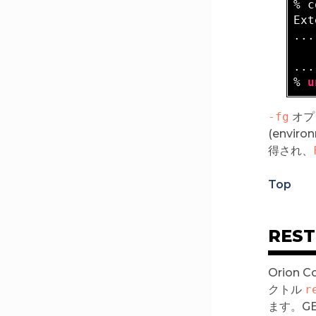
% c
Ext
...

   
...

% 
u
-fg
オプ
(envir
得され、
Top
RES
Orion 
クトル
r
ます。GET