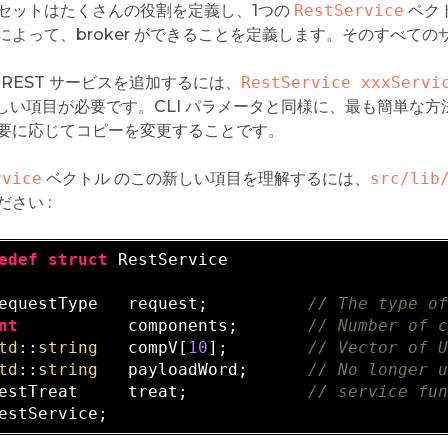
セットはたくさんの役割を定義し、1つの
RestService
ベクト
によって、broker ができることを定義します。そのすべて
 に REST サービスを追加するには、
RestService xxxServi
の新しい項目が必要です。CLI パラメータと同様に、最も簡単な方
要に応じてコピーを変更することです。
rvice
ベクトル のこの新しい項目を理解するには、
src/lib
さい :
edef
struct
 RestService  

equestType   request;          
// The type o
nt
           components;       
// Number of 
td
::
string
   compV[
10
];        
// Vector of 
td
::
string
   payloadWord;      
// No longer 
estTreat     treat;            
// service fu