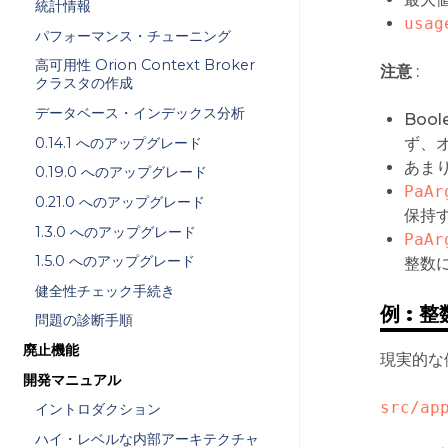
統計情報
usag
パフォーマンス・チューニング
高可用性 Orion Context Broker
注意
:
クラスタの作成
データベース・インデックス分析
Boo
0.14.1 へのアップグレード
ず、
あま
0.19.0 へのアップグレード
PaAr
0.21.0 へのアップグレード
保持す
1.3.0 へのアップグレード
PaAr
1.5.0 へのアップグレード
整数
健全性チェック手続き
例 : 
問題の診断手順
廃止機能
現実的な
開発マニュアル
src/ap
イントロダクション
ハイ・レベルな内部アーキテクチャ