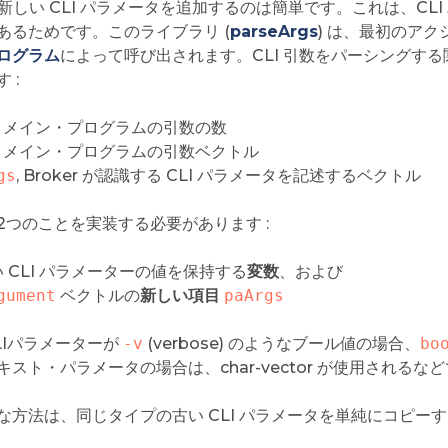
n に新しい CLI パラメータを追加するのは簡単です。これは、
あるためです。このライブラリ (
parseArgs
) は、最初のア
ログラム
によって呼び出されます。CLI 引数をパーシングする
 :
, メイン・プログラムの引数の数
, メイン・プログラムの引数ベクトル
gs
, Broker が認識する CLI パラメータを記述するベクトル
2つのことを実装する必要があります :
 CLI パラメーターの値を保持する
変数
、および
gument
ベクトルの
新しい項目
paArgs
LIパラメーターが
-v
(verbose) のようなブール値の場合、
bo
キスト・パラメータの場合は、char-vector が使用されるな
な方法は、同じタイプの古い CLI パラメータを単純にコピー