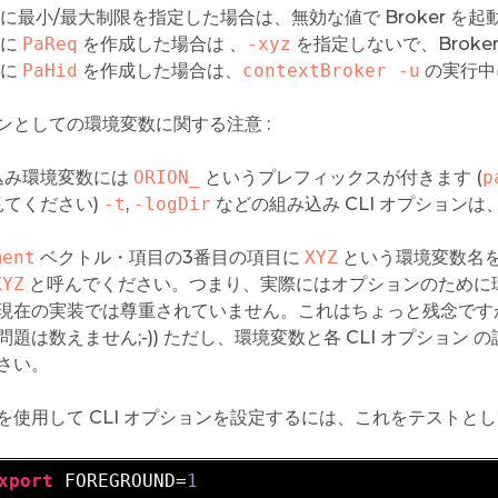
に最小/最大制限を指定した場合は、無効な値で Broker 
に
PaReq
を作成した場合は 、
-xyz
を指定しないで、Brok
に
PaHid
を作成した場合は、
contextBroker -u
の実行中
ンとしての環境変数に関する注意 :
込み環境変数には
ORION_
というプレフィックスが付きます (
p
見てください)
-t
,
-logDir
などの組み込み CLI オプション
ment
ベクトル・項目の3番目の項目に
XYZ
という環境変数名
XYZ
と呼んでください。つまり、実際にはオプションのために
現在の実装では尊重されていません。これはちょっと残念ですが
問題は数えません;-)) ただし、環境変数と各 CLI オプション
さい。
を使用して CLI オプションを設定するには、これをテストとし
xport
 FOREGROUND=
1