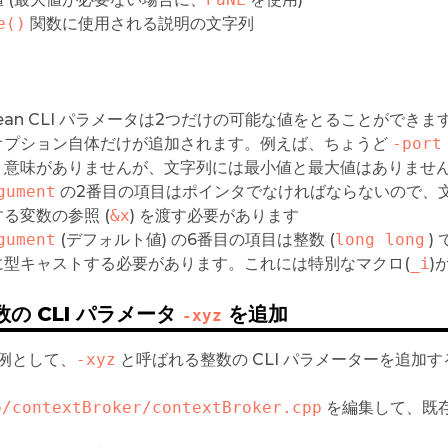
e()
関数に使用される説明の文字列
lean CLI パラメータは2つだけの可能な値をとることができます 
オプション自体だけが追加されます。例えば、ちょうど
-port
り意味がありませんが、文字列には最小値と最大値はありませ
gument
の2番目の項目はポインタでなければならないので、文字
る変数の参照 (
&x
) を渡す必要があります
gument
(デフォルト値) の6番目の項目は整数 (
long long
)
に型キャストする必要があります。これには特別なマクロ(
_i
)
整数の CLI パラメータ
を追加
-xyz
例として、
-xyz
と呼ばれる整数の CLI パラメーターを追加
p/contextBroker/contextBroker.cpp
を編集して、既存