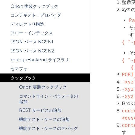
整数
Orion 実装クックブック
xyz
コンテキスト・プロバイダ
Pa
ディレクトリ構造
そ
フロー・インデックス
す 
{ "-
JSON パース NGSIv1
JSON パース NGSIv2
そ
mongoBackend ライブラリ
{ "-
 
セマフォ
PORT
クックブック
-xyz
Orion 実装クックブック
-xyz
コマンドライン・パラメータの
-xyz
追加
Bro
REST サービスの追加
cont
<des
機能テスト・ケースの追加
cont
機能テスト・ケースのデバッグ
す