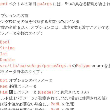
ment
ベクトルの項目
paArgs
には、9つの異なる情報が含まれて
 オプションの名前
シング後にその値を保持する変数へのポインタ
変数の名前 (はい、オプションには、環境変数も渡すことができ
 パラメータ変数のタイプ :
Bool
String
Int
Double
src/lib/parseArgs/parseArgs.h
の
PaType
enum 
 パラメータ自体のタイプ :
Opt
,
オプション
のパラメータ
Req
,
必須
パラメータ
Hid
,
隠し
パラメータ (
usage()
で表示されません)
ォルト値 (パラメータが指定されていない場合に使用される値)
値 (最小値が必要ない場合に、
PaNL
を使用)
値 (最大値が必要ない場合に、
PaNL
を使用)