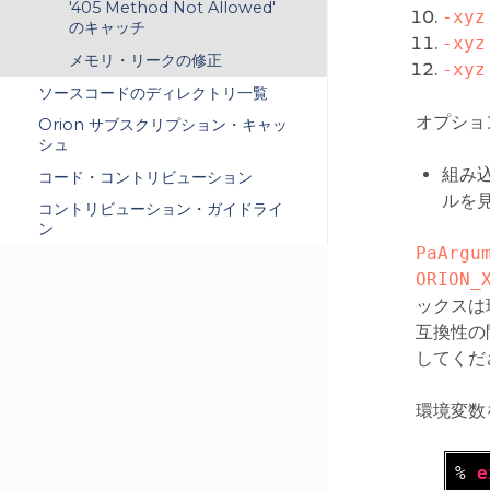
'405 Method Not Allowed'
-xyz
のキャッチ
-xyz
メモリ・リークの修正
-xyz
ソースコードのディレクトリ一覧
オプショ
Orion サブスクリプション・キャッ
シュ
組み
コード・コントリビューション
ルを
コントリビューション・ガイドライ
ン
PaArgu
ORION_
ックスは
互換性の
してくだ
環境変数
% 
e