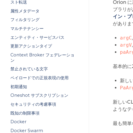
Orio
スト転送
ブラリが
属性メタデータ
イン・プ
フィルタリング
があります
マルチテナンシー
エンティティ・サービスパス
argC
argV
更新アクションタイプ
paAr
Context Broker フェデレーショ
ン
基本的に
禁止されている文字
ペイロードでの正規表現の使用
新しい
初期通知
PaAr
Oneshot サブスクリプション
新しいC
セキュリティの考慮事項
ようなテ
既知の制限事項
Docker
最も簡単
Docker Swarm