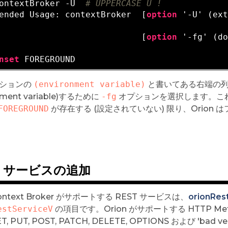
ontextBroker -U  
# UPPERCASE U !
ended Usage: contextBroker  [
option
 '-U' (ex
                            [
option
 '-fg' (d
nset
ションの
(environment variable)
と書いてある右端の列
onment variable)するために
-fg
オプションを選択します。こ
FOREGROUND
が存在する (設定されていない) 限り、Orion
T サービスの追加
Context Broker がサポートする REST サービスは、
orionRes
estServiceV
の項目です。Orion がサポートする HTTP M
, PUT, POST, PATCH, DELETE, OPTIONS および