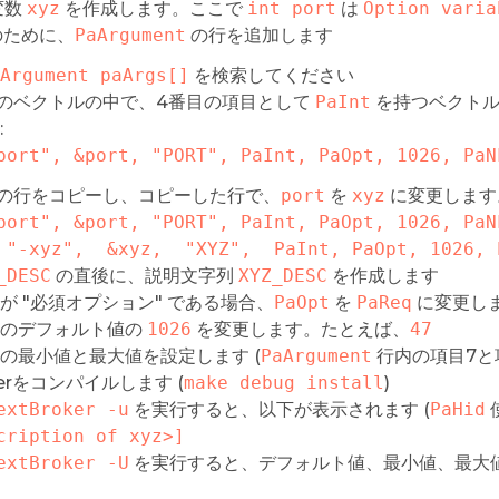
変数
xyz
を作成します。ここで
int port
は
Option varia
 のために、
PaArgument
の行を追加します
Argument paArgs[]
を検索してください
のベクトルの中で、4番目の項目として
PaInt
を持つベクトル
:
port", &port, "PORT", PaInt, PaOpt, 1026, PaN
の行をコピーし、コピーした行で、
port
を
xyz
に変更します
port", &port, "PORT", PaInt, PaOpt, 1026, PaN
  { "-xyz",  &xyz,  "XYZ",  PaInt, PaOpt, 1026,
_DESC
の直後に、説明文字列
XYZ_DESC
を作成します
が "必須オプション" である場合、
PaOpt
を
PaReq
に変更し
のデフォルト値の
1026
を変更します。たとえば、
47
の最小値と最大値を設定します (
PaArgument
行内の項目7と
kerをコンパイルします (
make debug install
)
extBroker -u
を実行すると、以下が表示されます (
PaHid
cription of xyz>]
extBroker -U
を実行すると、デフォルト値、最小値、最大値