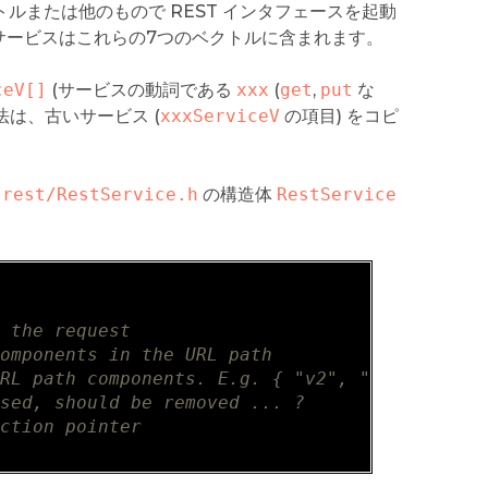
ルまたは他のもので REST インタフェースを起動
のサービスはこれらの7つのベクトルに含まれます。
ceV[]
(サービスの動詞である
xxx
(
get
,
put
な
法は、古いサービス (
xxxServiceV
の項目) をコピ
/rest/RestService.h
の構造体
RestService
f the request  
components in the URL path  
URL path components. E.g. { "v2", "entities" 
used, should be removed ... ?  
nction pointer  