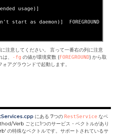
tended usage)]                       
TRUE
 /
FA
on't start as daemon)]  FOREGROUND   
TRUE
 /
FA
に注意してください。 言って一番右の列に注意
れは、
-fg
の値が環境変数 (
FOREGROUND
) から取
 はフォアグラウンドで起動します。
tServices.cpp
にある 7つの
RestService
なベ
ethod/Verb ごとに1つのサービス・ベクトルがあり
 'bad verb' の特殊なベクトルです。サポートされているサ