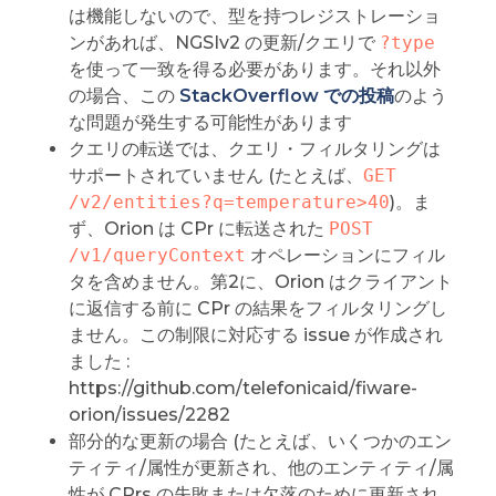
は機能しないので、型を持つレジストレーショ
ンがあれば、NGSIv2 の更新/クエリで
?type
を使って一致を得る必要があります。それ以外
の場合、この
StackOverflow での投稿
のよう
な問題が発生する可能性があります
クエリの転送では、クエリ・フィルタリングは
サポートされていません (たとえば、
GET 
/v2/entities?q=temperature>40
)。ま
ず、Orion は CPr に転送された
POST 
/v1/queryContext
オペレーションにフィル
タを含めません。第2に、Orion はクライアント
に返信する前に CPr の結果をフィルタリングし
ません。この制限に対応する issue が作成され
ました :
https://github.com/telefonicaid/fiware-
orion/issues/2282
部分的な更新の場合 (たとえば、いくつかのエン
ティティ/属性が更新され、他のエンティティ/属
性が CPrs の失敗または欠落のために更新され