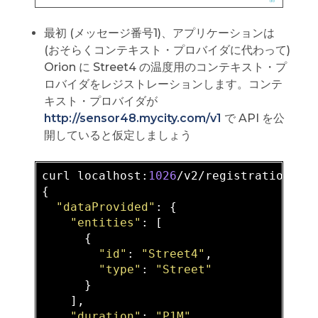
最初 (メッセージ番号1)、アプリケーションは
(おそらくコンテキスト・プロバイダに代わって)
Orion に Street4 の温度用のコンテキスト・プ
ロバイダをレジストレーションします。コンテ
キスト・プロバイダが
http://sensor48.mycity.com/v1
で API を公
開していると仮定しましょう
curl localhost:
1026
/v2/registrations -
{

"dataProvided"
: {

"entities"
: [

      {

"id"
: 
"Street4"
,

"type"
: 
"Street"
      }

    ],

"duration"
: 
"P1M"