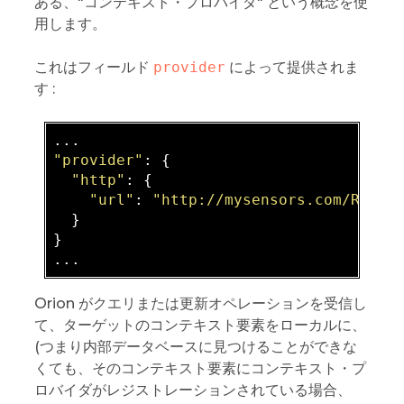
ある、"コンテキスト・プロバイダ" という概念を使
用します。
これはフィールド
provider
によって提供されま
す :
"provider"
: 
{

"http"
: 
{

"url"
: 
"http://mysensors.com/Rooms
  }
}
Orion がクエリまたは更新オペレーションを受信し
て、ターゲットのコンテキスト要素をローカルに、
(つまり内部データベースに見つけることができな
くても、そのコンテキスト要素にコンテキスト・プ
ロバイダがレジストレーションされている場合、