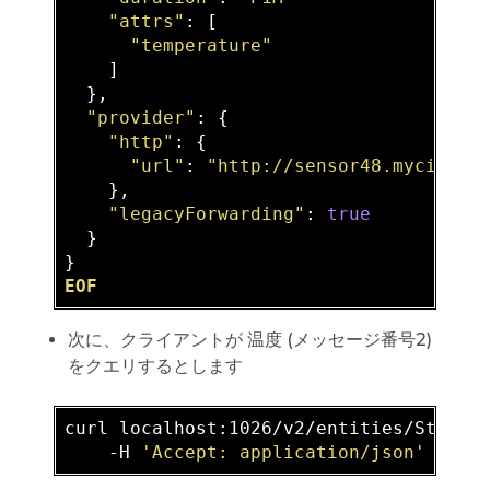
"attrs"
: [

"temperature"
    ]

  },

"provider"
: {

"http"
: {

"url"
: 
"http://sensor48.mycity.c
    },

"legacyForwarding"
: 
true
  }

EOF
次に、クライアントが 温度 (メッセージ番号2)
をクエリするとします
curl localhos
t:1026
/v2/entities/Street
    -H 
'Accept: application/json'
 -
d
 @