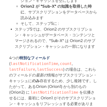
ション・キャッシュを空にします
Orion2 が "Sub-X" の知識を取得した時
に
、サブスクリプションをデータベースから
読み込みます
そして、ステップ5に :
ステップ5では、Orion2 のサブスクリプショ
ン・キャッシュがデータベース・コンテンツと
マージされるので、"Sub-X" は Orion2 のサブ
スクリプション・キャッシュの一部になります
4つの
特別なフィールド
(
lastNotificationTime
,
count
,
lastFailure
,
lastSuccess
) の場合は、これら
のフィールドの
最新の
情報がサブスクリプション・
キャッシュに
のみ
存在するため、少し複雑です。し
たがって、あるOrion (Orion1) から別のもの
(Orion2) に
lastNotificationTime
を伝播さ
せるには、最初に Orion1 がそのサブスクリプショ
ン・キャッシュをリフレッシュする必要がありま