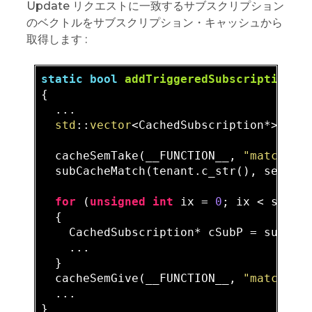
Update リクエストに一致するサブスクリプション
のベクトルをサブスクリプション・キャッシュから
取得します :
static
bool
addTriggeredSubscriptions_
{

  ...

std
::
vector
<CachedSubscription*>  sub
  cacheSemTake(__FUNCTION__, 
"match su
  subCacheMatch(tenant.c_str(), service
for
 (
unsigned
int
 ix = 
0
; ix < subVec
  {

    CachedSubscription* cSubP = subVec[
    ...

  }

  cacheSemGive(__FUNCTION__, 
"match su
  ...
