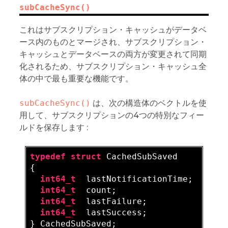
subCacheSync()
これはサブスクリプション・キャッシュがデータベ
ース内のものとマージされ、サブスクリプション・
キャッシュとデータベースの両方が変更されて同期
化されるため、サブスクリプション・キャッシュ全
体の中で最も重要な機能です。
subCacheSync()
は、次の構造体のベクトルを使
用して、サブスクリプションの4つの特別なフィー
ルドを保存します :
typedef
struct
 CachedSubSaved

{

int64_t
  lastNotificationTime;

int64_t
  count;

int64_t
  lastFailure;

int64_t
  lastSuccess;
