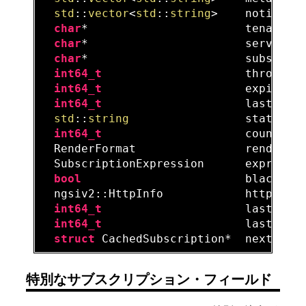
std
::
vector
<
std
::
string
>    notifyCon
char
*                       tenant;

char
*                       servicePa
char
*                       subscript
int64_t
                     throttlin
int64_t
                     expiratio
int64_t
                     lastNotif
std
::
string
                 status;

int64_t
                     count;

  RenderFormat                renderFor
  SubscriptionExpression      expressio
bool
                        blacklist
  ngsiv2::HttpInfo            httpInfo;
int64_t
                     lastFail
int64_t
                     lastSucc
struct
 CachedSubscription*  next;   
特別なサブスクリプション・フィールド