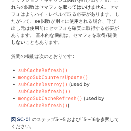
クリプション・キャッシュ関数を呼び出すため、こ
れらの関数はセマフォを
取ってはいけません
。セマ
フォはよりハイ・レベルで取る必要があります。 し
たがって、se 関数が別々に使用される場合、呼び
出し元は使用前にセマフォを確実に取得する必要が
あります。 基本的な機能は、セマフォを取得/提供
しない
こともあります。
質問の機能は次のとおりです :
subCacheRefresh()
mongoSubCountersUpdate()
subCacheDestroy()
(used by
subCacheRefresh())
mongoSubCacheRefresh()
(used by
subCacheRefresh()
)
図 SC-01
のステップ3〜5 および 15〜16を参照して
ください。