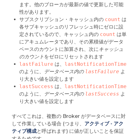
ます。他のブローカが最新の値で更新した可能
性があります。
サブスクリプション・キャッシュ内の
count
は
各サブキャッシュのリフレッシュ時にゼロに設
定されているので、キャッシュ内の
count
は単
にアキュムレータであり、その累積値がデータ
ベースのカウントに加算され、次に
キャッシュ
のカウント
をゼロにリセットされます
lastFailure
は、
lastNotificationTime
のように、
データベース内の
lastFailure
よ
り大きい値を設定します
lastSuccess
は、
lastNotificationTime
のように、
データベース内の
lastSuccess
よ
り大きい値を設定します
すべてこれは、複数の Broker がデータベースに対
して作業している場合 (つまり、
アクティブ - アク
ティブ構成
と呼ばれます) に値が正しいことを保証
するためです。