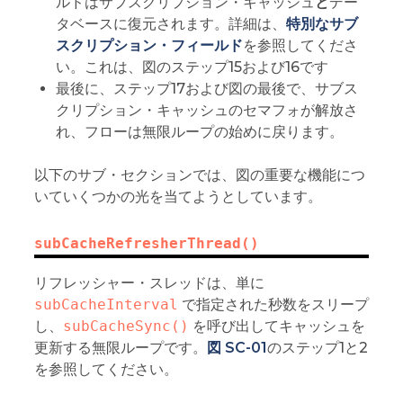
ルドはサブスクリプション・キャッシュ
と
デー
タベースに復元されます。詳細は、
特別なサブ
スクリプション・フィールド
を参照してくださ
い。これは、図のステップ15および16です
最後に、ステップ17および図の最後で、サブス
クリプション・キャッシュのセマフォが解放さ
れ、フローは無限ループの始めに戻ります。
以下のサブ・セクションでは、図の重要な機能につ
いていくつかの光を当てようとしています。
subCacheRefresherThread()
リフレッシャー・スレッドは、単に
subCacheInterval
で指定された秒数をスリープ
し、
subCacheSync()
を呼び出してキャッシュを
更新する無限ループです。
図 SC-01
のステップ1と2
を参照してください。