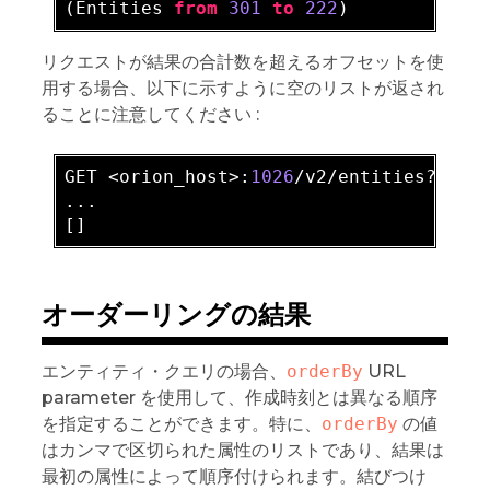
(Entities 
from
301
to
222
リクエストが結果の合計数を超えるオフセットを使
用する場合、以下に示すように空のリストが返され
ることに注意してください :
GET <orion_host>:
1026
/v2/entities?
offs
...

オーダーリングの結果
エンティティ・クエリの場合、
orderBy
URL
parameter を使用して、作成時刻とは異なる順序
を指定することができます。特に、
orderBy
の値
はカンマで区切られた属性のリストであり、結果は
最初の属性によって順序付けられます。結びつけ