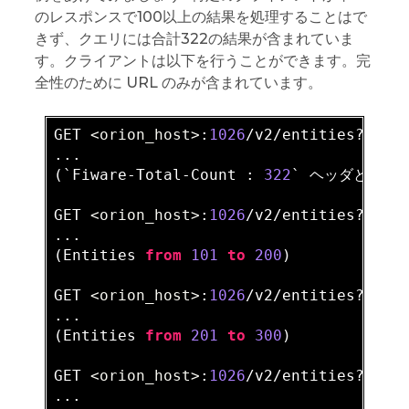
のレスポンスで100以上の結果を処理することはで
きず、クエリには合計322の結果が含まれていま
す。クライアントは以下を行うことができます。完
全性のために URL のみが含まれています。
GET 
<orion_host>
:
1026
/v2/entities?
limi
...

(`Fiware-Total-Count : 
322
` ヘッダと共に
GET 
<orion_host>
:
1026
/v2/entities?offs
...

(Entities 
from
101
to
200
)

GET 
<orion_host>
:
1026
/v2/entities?offs
...

(Entities 
from
201
to
300
)

GET 
<orion_host>
:
1026
/v2/entities?offs
...
