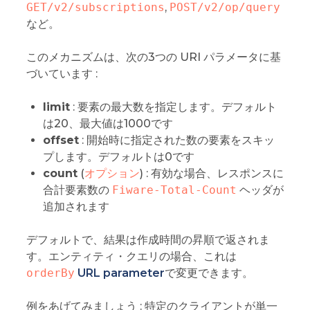
GET/v2/subscriptions
,
POST/v2/op/query
など。
このメカニズムは、次の3つの URI パラメータに基
づいています :
limit
: 要素の最大数を指定します。デフォルト
は20、最大値は1000です
offset
: 開始時に指定された数の要素をスキッ
プします。デフォルトは0です
count
(
オプション
) : 有効な場合、レスポンスに
合計要素数の
Fiware-Total-Count
ヘッダが
追加されます
デフォルトで、結果は作成時間の昇順で返されま
す。エンティティ・クエリの場合、これは
orderBy
URL parameter
で変更できます。
例をあげてみましょう : 特定のクライアントが単一