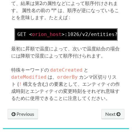
て、結果は第2の属性などによって順序付けされま
す。 属性名の前の "!" は、順序が逆になっているこ
とを意味します。たとえば :
GET 
<
orion_host
>
最初に昇順で温度によって、次いで温度結合の場合
には降順で湿度によって順序付けられます。
特殊キーワードの
dateCreated
と
dateModified
は、
orderBy
カンマ区切りリス
ト (
!
構文を含む) の要素として、エンティティの作
成時刻とエンティティの変更時刻をそれぞれ意味す
るために使用できることに注意してください。
Previous
Next