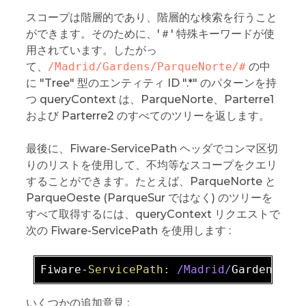
スコープは階層的であり、階層的な検索を行うこと
ができます。そのために、'＃' 特殊キーワードが使
用されています。したがっ
て、
/Madrid/Gardens/ParqueNorte/#
の中
に "Tree" 型のエンティティ ID ".*" のパターンを持
つ queryContext は、ParqueNorte、Parterre1
および Parterre2 のすべてのツリーを返します。
最後に、Fiware-ServicePath ヘッダでコンマ区切
りのリストを使用して、不均等なスコープをクエリ
することができます。たとえば、ParqueNorte と
ParqueOeste (ParqueSur ではなく) のツリーを
すべて取得するには、queryContext リクエストで
次の Fiware-ServicePath を使用します :
Fiware-
ServicePath:
/Madrid/
Gardens
/Pa
いくつかの追加意見 :