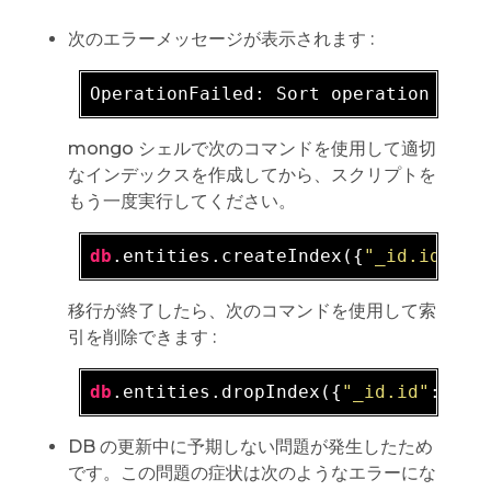
次のエラーメッセージが表示されます :
OperationFailed: Sort operation used
mongo シェルで次のコマンドを使用して適切
なインデックスを作成してから、スクリプトを
もう一度実行してください。
db
.entities.createIndex({
"_id.id"
: 1
移行が終了したら、次のコマンドを使用して索
引を削除できます :
db
.entities.dropIndex({
"_id.id"
: 1, 
DB の更新中に予期しない問題が発生したため
です。この問題の症状は次のようなエラーにな