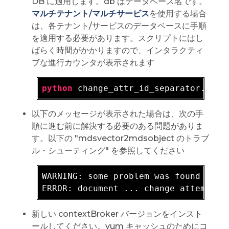
DB に適用します。db はデータベース名です。
マルチテナント/マルチサービス
を使用する場合
は、各テナント/サービスのデータベースに手順
を適用する必要があります。スクリプトにはし
ばらく時間がかかりますので、インタラクティ
ブな進行カウンタが表示されます
python
 change_attr_id_separator.
py
以下のメッセージが表示された場合は、次の手
順に進む前に解決する必要のある問題がありま
す。以下の "mdsvector2mdsobject のトラブ
ル・シューティング" を参照してください
WARNING: 
some problem was found durin
新しい contextBroker バージョンをインスト
ールしてください。yum キャッシュのためにコ