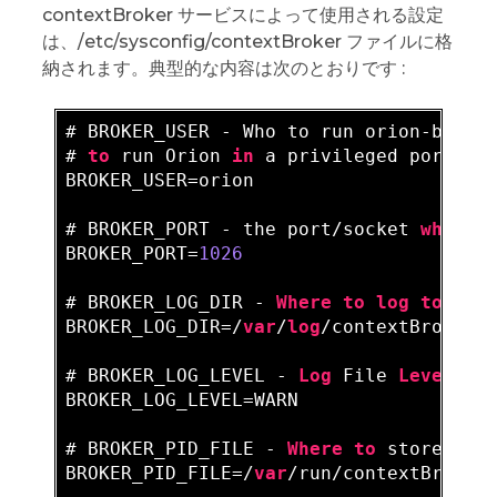
contextBroker サービスによって使用される設定
は、/etc/sysconfig/contextBroker ファイルに格
納されます。典型的な内容は次のとおりです :
# BROKER_USER - Who to run orion-broke
# 
to
 run Orion 
in
 a privileged port (<
BROKER_USER=orion

# BROKER_PORT - the port/socket 
where
 
BROKER_PORT=
1026
# BROKER_LOG_DIR - 
Where
to
log
to
BROKER_LOG_DIR=/
var
/
log
/contextBroker

# BROKER_LOG_LEVEL - 
Log
 File 
Level
BROKER_LOG_LEVEL=WARN

# BROKER_PID_FILE - 
Where
to
 store the
BROKER_PID_FILE=/
var
/run/contextBroker/