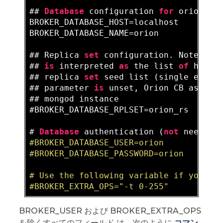
## 
Database
 configuration 
for
 orion-bro
BROKER_DATABASE_HOST=localhost

BROKER_DATABASE_NAME=orion

## Replica 
set
 configuration. Note tha
## 
is
 interpreted 
as
 the list 
of
 host 
## replica 
set
 seed list (single eleme
## parameter 
is
 unset, Orion CB assume
## mongod instance

#BROKER_DATABASE_RPLSET=orion_rs

# 
Database
 authentication (
not
 needed 
#BROKER_DATABASE_USER=orion

#BROKER_DATABASE_PASSWORD=orion

# Use the following variable if you nee
BROKER_USER および BROKER_EXTRA_OPS
を除くすべてのフィールド は、次のように
コマン