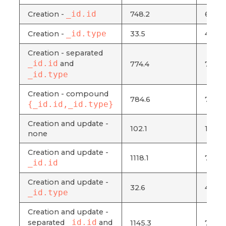
_id.id
Creation -
748.2
672.9
_id.type
Creation -
33.5
4.9
Creation - separated
_id.id
and
774.4
703.9
_id.type
Creation - compound
784.6
721.1
{_id.id,_id.type}
Creation and update -
102.1
15.5
none
Creation and update -
1118.1
798.1
_id.id
Creation and update -
32.6
4.8
_id.type
Creation and update -
_id.id
separated
and
1145.3
746.4