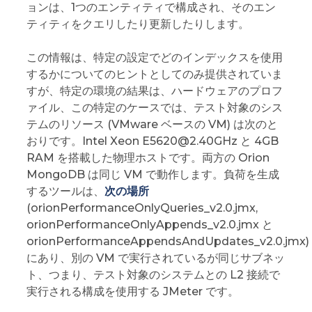
ョンは、1つのエンティティで構成され、そのエン
ティティをクエリしたり更新したりします。
この情報は、特定の設定でどのインデックスを使用
するかについてのヒントとしてのみ提供されていま
すが、特定の環境の結果は、ハードウェアのプロフ
ァイル、この特定のケースでは、テスト対象のシス
テムのリソース (VMware ベースの VM) は次のと
おりです。Intel Xeon E5620@2.40GHz と 4GB
RAM を搭載した物理ホストです。両方の Orion
MongoDB は同じ VM で動作します。負荷を生成
するツールは、
次の場所
(orionPerformanceOnlyQueries_v2.0.jmx,
orionPerformanceOnlyAppends_v2.0.jmx と
orionPerformanceAppendsAndUpdates_v2.0.jmx)
にあり、別の VM で実行されているが同じサブネッ
ト、つまり、テスト対象のシステムとの L2 接続で
実行される構成を使用する JMeter です。