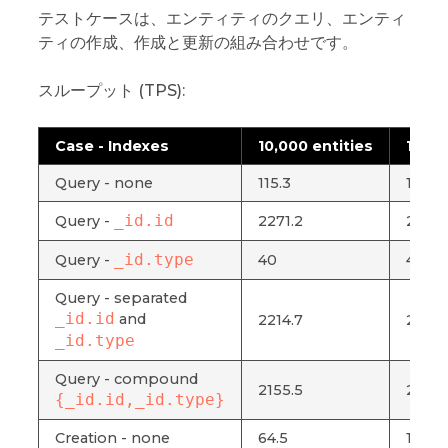
テストケースは、エンティティのクエリ、エンティ
ティの作成、作成と更新の組み合わせです。
スループット (TPS):
Case - Indexes
10,000 entities
100,0
Query - none
115.3
12.2
_id.id
Query -
2271.2
2225.
_id.type
Query -
40
4.6
Query - separated
_id.id
and
2214.7
2179.
_id.type
Query - compound
2155.5
2174.
{_id.id,_id.type}
Creation - none
64.5
17.8