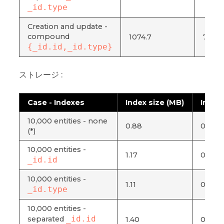
_id.type
Creation and update -
compound
1074.7
760.7
{_id.id,_id.type}
ストレージ :
Case - Indexes
Index size (MB)
Index 
10,000 entities - none
0.88
0.004
(*)
10,000 entities -
1.17
0.006
_id.id
10,000 entities -
1.11
0.005
_id.type
10,000 entities -
_id.id
separated
1.40
0.007