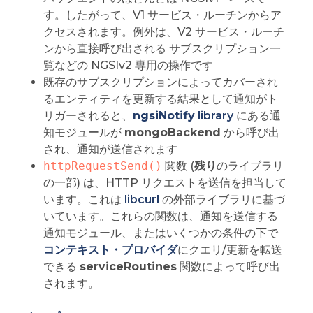
す。したがって、V1 サービス・ルーチンからア
クセスされます。例外は、V2 サービス・ルーチ
ンから直接呼び出される サブスクリプション一
覧などの NGSIv2 専用の操作です
既存のサブスクリプションによってカバーされ
るエンティティを更新する結果として通知がト
リガーされると、
ngsiNotify
library
にある通
知モジュールが
mongoBackend
から呼び出
され、通知が送信されます
httpRequestSend()
関数 (
残り
のライブラリ
の一部) は、HTTP リクエストを送信を担当して
います。これは
libcurl
の外部ライブラリに基づ
いています。これらの関数は、通知を送信する
通知モジュール、またはいくつかの条件の下で
コンテキスト・プロバイダ
にクエリ/更新を転送
できる
serviceRoutines
関数によって呼び出
されます。