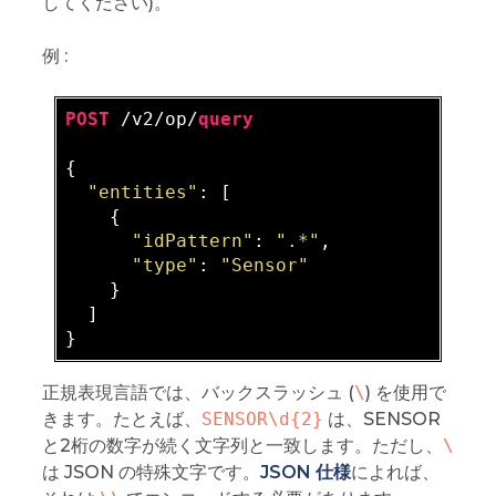
してください)。
例 :
POST
 /v2/op/
query
{

"entities"
: [

    {

"idPattern"
: 
".*"
,

"type"
: 
"Sensor"
    }

  ]

正規表現言語では、バックスラッシュ (
\
) を使用で
きます。たとえば、
SENSOR\d{2}
は、SENSOR
と2桁の数字が続く文字列と一致します。ただし、
\
は JSON の特殊文字です。
JSON 仕様
によれば、