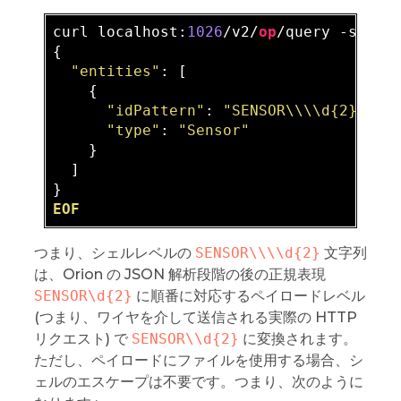
curl localhost:
1026
/v2/
op
/query -s -
S
 
{

"entities"
: [

    {

"idPattern"
: 
"SENSOR\\\\d{2}"
,

"type"
: 
"Sensor"
    }

  ]

EOF
つまり、シェルレベルの
SENSOR\\\\d{2}
文字列
は、Orion の JSON 解析段階の後の正規表現
SENSOR\d{2}
に順番に対応するペイロードレベル
(つまり、ワイヤを介して送信される実際の HTTP
リクエスト) で
SENSOR\\d{2}
に変換されます。
ただし、ペイロードにファイルを使用する場合、シ
ェルのエスケープは不要です。つまり、次のように