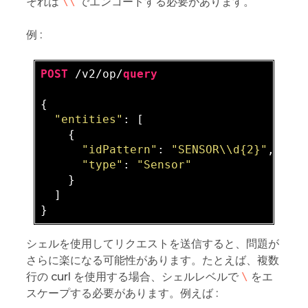
それは
\\
でエンコードする必要があります。
例 :
POST
 /v2/op/
query
{

"entities"
: [

    {

"idPattern"
: 
"SENSOR\\d{2}"
,

"type"
: 
"Sensor"
    }

  ]

シェルを使用してリクエストを送信すると、問題が
さらに楽になる可能性があります。たとえば、複数
行の curl を使用する場合、シェルレベルで
\
をエ
スケープする必要があります。例えば :