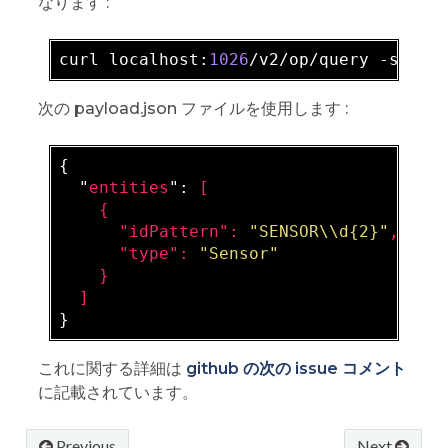
なります :
curl localhost:
1026
/v2/op/query -s -S 
次の payload.json ファイルを使用します :
{

  "
entities
": 
[

    {

      "
idPattern
": 
"SENSOR\\d{2}"
,

      "
type
": 
"Sensor"
}

これに関する詳細は
github の次の issue コメント
に記載されています。
Previous
Next