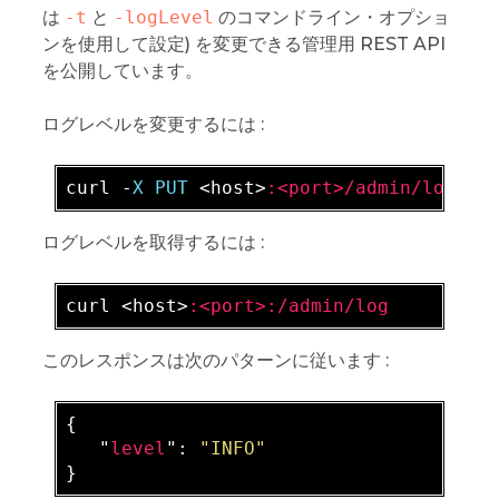
は
-t
と
-logLevel
のコマンドライン・オプショ
ンを使用して設定) を変更できる管理用 REST API
を公開しています。
ログレベルを変更するには :
curl -
X PUT 
<host>
:<port>/admin/log?le
ログレベルを取得するには :
curl <host>
:<port>
:/admin/log
このレスポンスは次のパターンに従います :
{

   "
level
": 
"INFO"