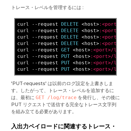
トレース・レベルを管理するには :
curl --request 
DELETE 
<host>
:<port>/lo
curl --request 
DELETE 
<host>
:<port>/lo
curl --request 
DELETE 
<host>
:<port>/lo
curl --request 
DELETE 
<host>
:<port>/lo
curl --request 
GET 
<host>
:<port>/log/t
curl --request 
PUT 
<host>
:<port>/log/t
curl --request 
PUT 
<host>
:<port>/log/t
curl --request 
PUT 
<host>
:<port>/log/t
'PUT-requests' は以前のログ設定を上書きしま
す。したがって、トレース・レベルを追加するに
は、最初に
GET /log/trace
を発行し、その後に
PUT リクエストで送信する完全なトレース文字列
を組み立てる必要があります。
入出力ペイロードに関連するトレース・