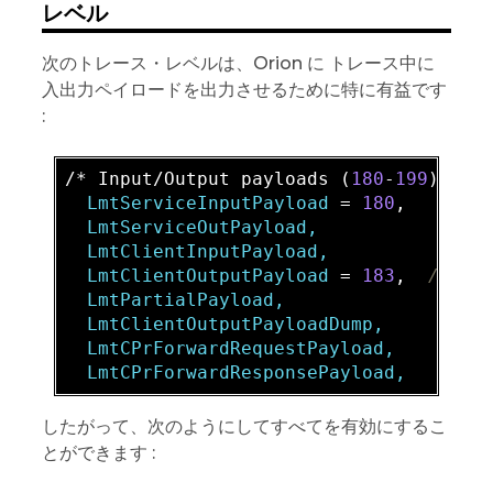
レベル
次のトレース・レベルは、Orion に トレース中に
入出力ペイロードを出力させるために特に有益です
:
/* Input/Output payloads (
180
-
199
  LmtServiceInputPayload
 = 
180
  LmtServiceOutPayload,

  LmtClientInputPayload,

  LmtClientOutputPayload
 = 
183
,  
// Ve
  LmtPartialPayload,

  LmtClientOutputPayloadDump,

  LmtCPrForwardRequestPayload,

したがって、次のようにしてすべてを有効にするこ
とができます :