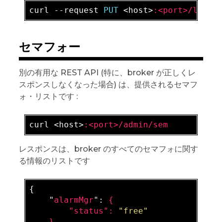
curl --request 
PUT 
<host>
:<port>/log/t
セマフォー
別の有用な REST API (特に、broker が正しくレ
スポンスしなくなった場合) は、提供されるセマフ
ォ・リストです :
curl <host>
:<port>/admin/sem
レスポンスは、broker のすべてのセマフォに関す
る情報のリストです
{

    "
alarmMgr
": 
{

        "
status
": 
"free"
}
,
