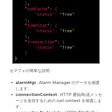
}
,

    "
subCache
": 
{

        "
status
": 
"free"
}
,

    "
timeStat
": 
{

        "
status
": 
"free"
}
,

    "
transaction
": 
{

        "
status
": 
"free"
セマフォの簡単な説明 :
alarmMgr
: Alarm Manager のデータを保護
します。
connectionContext
: HTTP 通知/転送メッセ
ージを送信するための curl context を保護しま
す。