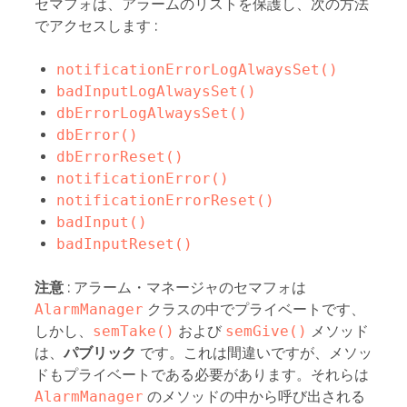
セマフォは、アラームのリストを保護し、次の方法
でアクセスします :
notificationErrorLogAlwaysSet()
badInputLogAlwaysSet()
dbErrorLogAlwaysSet()
dbError()
dbErrorReset()
notificationError()
notificationErrorReset()
badInput()
badInputReset()
注意
: アラーム・マネージャのセマフォは
AlarmManager
クラスの中でプライベートです、
しかし、
semTake()
および
semGive()
メソッド
は、
パブリック
です。これは間違いですが、メソッ
ドもプライベートである必要があります。それらは
AlarmManager
のメソッドの中から呼び出される