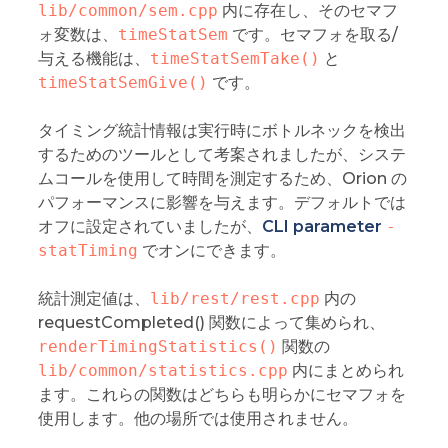
lib/common/sem.cpp
内に存在し、そのセマフ
ォ変数は、
timeStatSem
です。セマフォを取る/
与える機能は、
timeStatSemTake()
と
timeStatSemGive()
です。
タイミング統計情報は実行時にボトルネックを検出
するためのツールとして考案されましたが、システ
ムコールを使用して時間を測定するため、Orion の
パフォーマンスに影響を与えます。デフォルトでは
オフに設定されていましたが、
CLI parameter
-
statTiming
でオンにできます。
統計測定値は、
lib/rest/rest.cpp
内の
requestCompleted() 関数によって集められ、
renderTimingStatistics()
関数の
lib/common/statistics.cpp
内にまとめられ
ます。これらの関数はどちらも明らかにセマフォを
使用します。他の場所では使用されません。