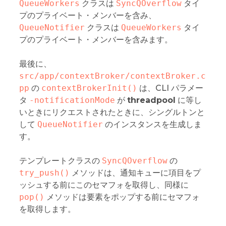
QueueWorkers
クラスは
SyncQOverflow
タイ
プのプライベート・メンバーを含み、
QueueNotifier
クラスは
QueueWorkers
タイ
プのプライベート・メンバーを含みます。
最後に、
src/app/contextBroker/contextBroker.c
pp
の
contextBrokerInit()
は、CLI パラメー
タ
-notificationMode
が
threadpool
に等し
いときにリクエストされたときに、シングルトンと
して
QueueNotifier
のインスタンスを生成しま
す。
テンプレートクラスの
SyncQOverflow
の
try_push()
メソッドは、通知キューに項目をプ
ッシュする前にこのセマフォを取得し、同様に
pop()
メソッドは要素をポップする前にセマフォ
を取得します。