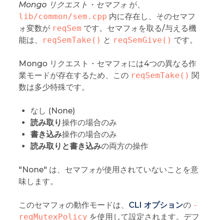
Mongo リクエスト・セマフォ
が、
lib/common/sem.cpp
内に存在し、そのセマフ
ォ変数が
reqSem
です。セマフォを取る/与える機
能は、
reqSemTake()
と
reqSemGive()
です。
Mongo リクエスト・セマフォには4つの異なる作
業モードが存在するため、この
reqSemTake()
関
数は多少特殊です。
なし (None)
読み取り
操作の場合のみ
書き込み
操作の場合のみ
読み取りと書き込み
の両方の操作
"None" は、セマフォが使用されていないことを意
味します。
このセマフォの動作モードは、
CLI オプション
の
-
reqMutexPolicy
を使用して設定されます。デフ