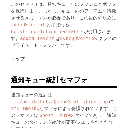
このセマフォは、通知キューへのプッシュとポップ
を保護します。しかし、キュー内のアイテムを待機
させるメカニズムが必要であり、この目的のために
addedElement
と呼ばれる
boost::condition_variable
が使用されま
す。
addedElement
は
SyncQOverflow
クラスの
プライベート・メンバーです。
トップ
通知キュー統計セマフォ
通知キューの統計は、
lib/ngsiNotify/QueueStatistics.cpp
の
mtxTimeInQ
セマフォにより保護されています。こ
のセマフォは
boost::mutex
タイプであり、通知
キューのタイミング統計が変更/クエリされるたび