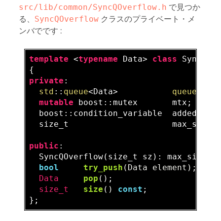
src/lib/common/SyncQOverflow.h
で見つか
る、
SyncQOverflow
クラスのプライベート・メ
ンバでです :
template
 <
typename
 Data> 
class
 SyncQOve
private
:

std
::
queue
<Data>           
queue
;

mutable
 boost::mutex       mtx;

  boost::condition_variable  addedEleme
  size_t                     max_size;

public
:

  SyncQOverflow(size_t sz): max_size(sz
bool
try_push
(Data element)
;

Data     
pop
()
;

size_t   
size
()
const
;
