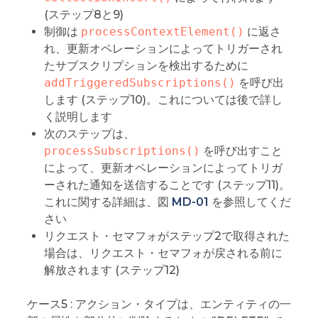
(ステップ8と9)
制御は
processContextElement()
に返さ
れ、更新オペレーションによってトリガーされ
たサブスクリプションを検出するために
addTriggeredSubscriptions()
を呼び出
します (ステップ10)。これについては後で詳し
く説明します
次のステップは、
processSubscriptions()
を呼び出すこと
によって、更新オペレーションによってトリガ
ーされた通知を送信することです (ステップ11)。
これに関する詳細は、図
MD-01
を参照してくだ
さい
リクエスト・セマフォがステップ2で取得された
場合は、リクエスト・セマフォが戻される前に
解放されます (ステップ12)
ケース5 : アクション・タイプは、エンティティの一