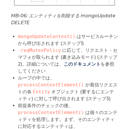
MB-06: エンティティを削除する mongoUpdate
DELETE
mongoUpdateContext()
はサービスルーチン
から呼び出されます (ステップ1)
-reqMutexPolicy
に応じて、リクエスト・セ
マフォが取られます (書き込みモード) (ステップ
2)。詳細については、
このドキュメント
を参照
してください
ループの中では、
processContextElement()
が着信リクエス
トの各
Entity
オブジェクト (要するにエンテ
ィティ) に対して呼び出されます (ステップ3)
前提条件のチェックの後、
processContextElement()
は個々のエンテ
ィティを処理します。まず、そのエンティティ
に対応するエンティティは、