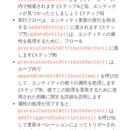
内で検索されます (ステップ4と5)。エンティテ
ィが見つかったとしましょう (ステップ6)
実行フローは、エンティティ更新の実行を担当
する
updateEntity()
に渡されます (ステッ
プ7)
updateEntity()
は、エンティティの属
性を処理するために、フローを
processContextAttributeVector()
に渡
します(ステップ8)
processContextAttributeVector()
は、
ループ内で
appendContextAttributeItem()
を呼び出
して、エンティティの個々の属性を処理します
(ステップ9)。後でこの処理を実装するために使
用された戦略に関する詳細を説明します
属性の処理が完了すると、
processContextAttributeVector()
は
addTriggeredSubscriptions()
を呼び出
して更新オペレーションによってトリガーされ