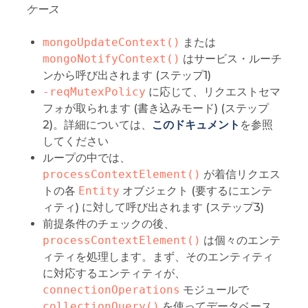
ケース
mongoUpdateContext()
または
mongoNotifyContext()
はサービス・ルーチ
ンから呼び出されます (ステップ1)
-reqMutexPolicy
に応じて、リクエストセマ
フォが取られます (書き込みモード) (ステップ
2)。詳細については、
このドキュメント
を参照
してください
ループの中では、
processContextElement()
が着信リクエス
トの各
Entity
オブジェクト (要するにエンテ
ィティ) に対して呼び出されます (ステップ3)
前提条件のチェックの後、
processContextElement()
は個々のエンテ
ィティを処理します。まず、そのエンティティ
に対応するエンティティが、
connectionOperations
モジュールで
collectionQuery()
を使ってデータベース