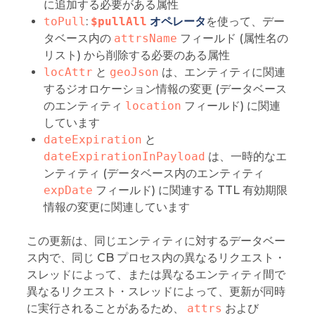
に追加する必要がある属性
toPull
:
$pullAll
オペレータ
を使って、デー
タベース内の
attrsName
フィールド (属性名の
リスト) から削除する必要のある属性
locAttr
と
geoJson
は、エンティティに関連
するジオロケーション情報の変更 (データベース
のエンティティ
location
フィールド) に関連
しています
dateExpiration
と
dateExpirationInPayload
は、一時的なエ
ンティティ (データベース内のエンティティ
expDate
フィールド) に関連する TTL 有効期限
情報の変更に関連しています
この更新は、同じエンティティに対するデータベー
ス内で、同じ CB プロセス内の異なるリクエスト・
スレッドによって、または異なるエンティティ間で
異なるリクエスト・スレッドによって、更新が同時
に実行されることがあるため、
attrs
および