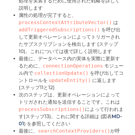
処理を実装するために使用された戦略を詳しく
説明します
属性の処理が完了すると、
processContextAttributeVector()
は
addTriggeredSubscriptions()
を呼び出
して更新オペレーションによってトリガーされ
たサブスクリプションを検出します (ステップ
10)。これについては後で詳しく説明します
最後に、データベース内の実体を実際に更新す
るために、
connectionOperations
モジュー
ル内で
collectionUpdate()
を呼び出してコ
ントロールを
updateEntity()
に返します
(ステップ11と12)
次のステップは、更新オペレーションによって
トリガされた通知を送信することです。これは
processSubscriptions()
によって行われま
す(ステップ13)。これに関する詳細は (図表
MD-
01
) を参照してください
最後に、
searchContextProviders()
が呼