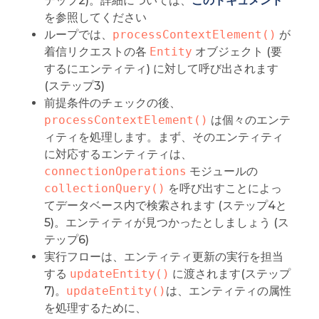
テップ2)。詳細については、
このドキュメント
を参照してください
ループでは、
processContextElement()
が
着信リクエストの各
Entity
オブジェクト (要
するにエンティティ) に対して呼び出されます
(ステップ3)
前提条件のチェックの後、
processContextElement()
は個々のエンテ
ィティを処理します。まず、そのエンティティ
に対応するエンティティは、
connectionOperations
モジュールの
collectionQuery()
を呼び出すことによっ
てデータベース内で検索されます (ステップ4と
5)。エンティティが見つかったとしましょう (ス
テップ6)
実行フローは、エンティティ更新の実行を担当
する
updateEntity()
に渡されます(ステップ
7)。
updateEntity()
は、エンティティの属性
を処理するために、