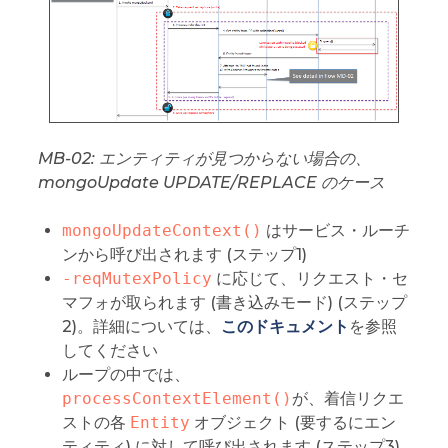
MB-02: エンティティが見つからない場合の、
mongoUpdate UPDATE/REPLACE のケース
mongoUpdateContext()
はサービス・ルーチ
ンから呼び出されます (ステップ1)
-reqMutexPolicy
に応じて、リクエスト・セ
マフォが取られます (書き込みモード) (ステップ
2)。詳細については、
このドキュメント
を参照
してください
ループの中では、
processContextElement()
が、着信リクエ
ストの各
Entity
オブジェクト (要するにエン
ティティ) に対して呼び出されます (ステップ3)