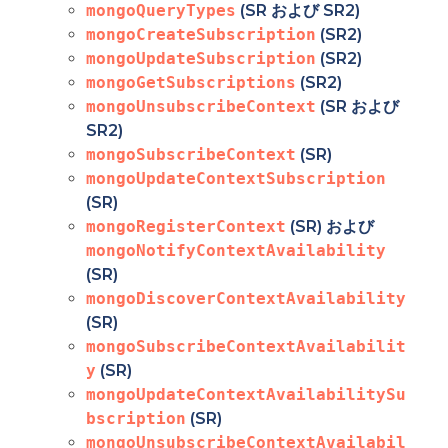
mongoQueryTypes
(SR および SR2)
mongoCreateSubscription
(SR2)
mongoUpdateSubscription
(SR2)
mongoGetSubscriptions
(SR2)
mongoUnsubscribeContext
(SR および
SR2)
mongoSubscribeContext
(SR)
mongoUpdateContextSubscription
(SR)
mongoRegisterContext
(SR) および
mongoNotifyContextAvailability
(SR)
mongoDiscoverContextAvailability
(SR)
mongoSubscribeContextAvailabilit
y
(SR)
mongoUpdateContextAvailabilitySu
bscription
(SR)
mongoUnsubscribeContextAvailabil