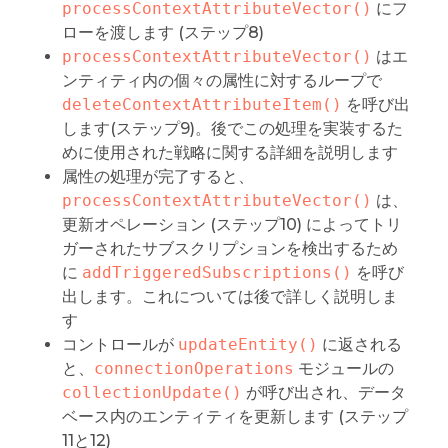
processContextAttributeVector()
にフ
ローを渡します (ステップ8)
processContextAttributeVector()
はエ
ンティティ内の個々の属性に対するループで
deleteContextAttributeItem()
を呼び出
します(ステップ9)。後でこの処理を実装するた
めに使用された戦略に関する詳細を説明します
属性の処理が完了すると、
processContextAttributeVector()
は、
更新オペレーション (ステップ10) によってトリ
ガーされたサブスクリプションを検出するため
に
addTriggeredSubscriptions()
を呼び
出します。これについては後で詳しく説明しま
す
コントロールが
updateEntity()
に返される
と、
connectionOperations
モジュールの
collectionUpdate()
が呼び出され、データ
ベース内のエンティティを更新します (ステップ
11と12)