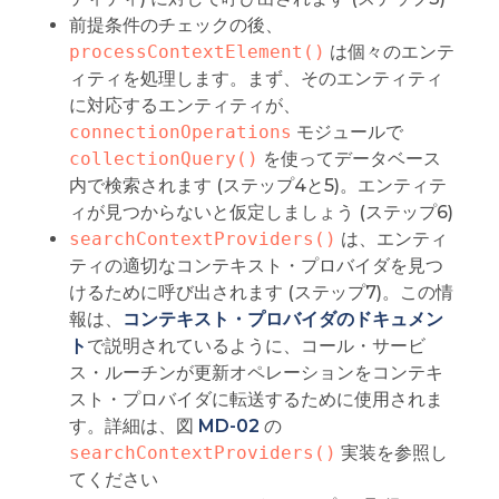
前提条件のチェックの後、
processContextElement()
は個々のエンテ
ィティを処理します。まず、そのエンティティ
に対応するエンティティが、
connectionOperations
モジュールで
collectionQuery()
を使ってデータベース
内で検索されます (ステップ4と5)。エンティテ
ィが見つからないと仮定しましょう (ステップ6)
searchContextProviders()
は、エンティ
ティの適切なコンテキスト・プロバイダを見つ
けるために呼び出されます (ステップ7)。この情
報は、
コンテキスト・プロバイダのドキュメン
ト
で説明されているように、コール・サービ
ス・ルーチンが更新オペレーションをコンテキ
スト・プロバイダに転送するために使用されま
す。詳細は、図
MD-02
の
searchContextProviders()
実装を参照し
てください