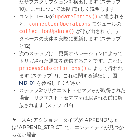
たサブスクリプションを検出します (ステップ
10)。これについては後で詳しく説明します
コントロールが
updateEntity()
に返される
と、
connectionOperations
モジュールの
collectionUpdate()
が呼び出されて、デー
タベースの実体を実際に更新します (ステップ11
と12)
次のステップは、更新オペレーションによって
トリガされた通知を送信することです。これは
processSubscriptions()
によって行われ
ます (ステップ13)。これに関する詳細は、図
MD-01
を参照してください
ステップ2でリクエスト・セマフォが取得された
場合、リクエスト・セマフォは戻される前に解
放されます (ステップ14)
ケース4 : アクション・タイプが"APPEND"また
は"APPEND_STRICT"で、エンティティが見つか
らない場合