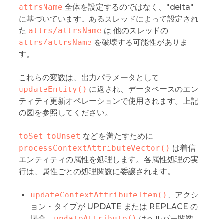
attrsName
全体を設定するのではなく、"delta"
に基づいています。あるスレッドによって設定され
た
attrs/attrsName
は 他のスレッドの
attrs/attrsName
を破壊する可能性がありま
す。
これらの変数は、出力パラメータとして
updateEntity()
に返され、データベースのエン
ティティ更新オペレーションで使用されます。上記
の図を参照してください。
toSet
,
toUnset
などを満たすために
processContextAttributeVector()
は着信
エンティティの属性を処理します。各属性処理の実
行は、属性ごとの処理関数に委譲されます。
updateContextAttributeItem()
、アクシ
ョン・タイプが UPDATE または REPLACE の
場合。
updateAttribute()
はヘルパー関数