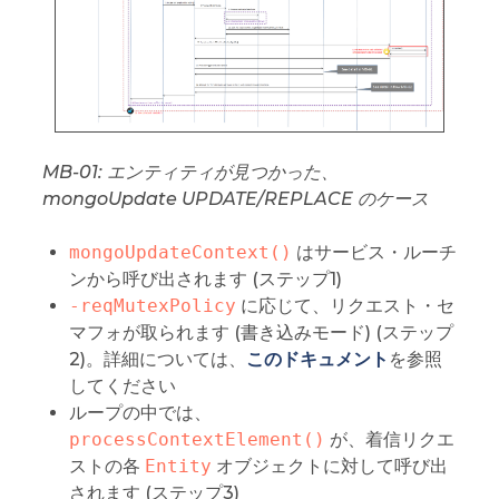
MB-01: エンティティが見つかった、
mongoUpdate UPDATE/REPLACE のケース
mongoUpdateContext()
はサービス・ルーチ
ンから呼び出されます (ステップ1)
-reqMutexPolicy
に応じて、リクエスト・セ
マフォが取られます (書き込みモード) (ステップ
2)。詳細については、
このドキュメント
を参照
してください
ループの中では、
processContextElement()
が、着信リクエ
ストの各
Entity
オブジェクトに対して呼び出
されます (ステップ3)