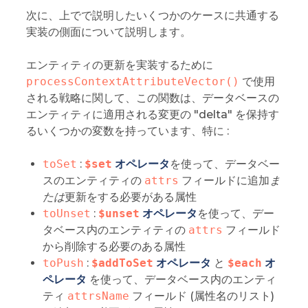
次に、上でで説明したいくつかのケースに共通する
実装の側面について説明します。
エンティティの更新を実装するために
processContextAttributeVector()
で使用
される戦略に関して、この関数は、データベースの
エンティティに適用される変更の "delta" を保持す
るいくつかの変数を持っています、特に :
toSet
:
$set
オペレータ
を使って、データベー
スのエンティティの
attrs
フィールドに追加
ま
たは
更新をする必要がある属性
toUnset
:
$unset
オペレータ
を使って、デー
タベース内のエンティティの
attrs
フィールド
から削除する必要のある属性
toPush
:
$addToSet
オペレータ
と
$each
オ
ペレータ
を使って、データベース内のエンティ
ティ
attrsName
フィールド (属性名のリスト)