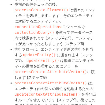
事前の条件チェックの後、
processContextElement()
は個々のエンテ
ィティを処理します。まず、そのエンティティ
に対応するエンティティが、
connectionOperations
モジュールで
collectionQuery()
を使ってデータベース
内で検索されます (ステップ4と5)。エンティテ
ィが見つかったとしましょう (ステップ6)
実行フローは、エンティティ更新の実行を担当
する
updateEntity()
に渡されます (ステッ
プ7)。
updateEntity()
は順番にエンティテ
ィへの属性を処理するためにフローを
processContextAttributeVector()
に渡
します (ステップ8)
processContextAttributeVector()
は、
エンティティ内の個々の属性を処理するための
updateContextAttributeItem()
を呼び出
すループを含んでいます (ステップ9)。後でこの