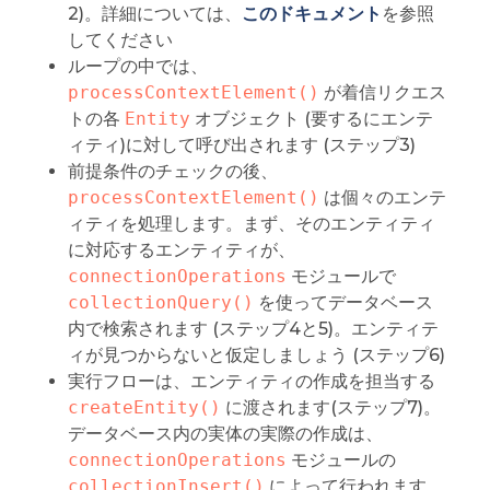
2)。詳細については、
このドキュメント
を参照
してください
ループの中では、
processContextElement()
が着信リクエス
トの各
Entity
オブジェクト (要するにエンテ
ィティ)に対して呼び出されます (ステップ3)
前提条件のチェックの後、
processContextElement()
は個々のエンテ
ィティを処理します。まず、そのエンティティ
に対応するエンティティが、
connectionOperations
モジュールで
collectionQuery()
を使ってデータベース
内で検索されます (ステップ4と5)。エンティテ
ィが見つからないと仮定しましょう (ステップ6)
実行フローは、エンティティの作成を担当する
createEntity()
に渡されます(ステップ7)。
データベース内の実体の実際の作成は、
connectionOperations
モジュールの
collectionInsert()
によって行われます