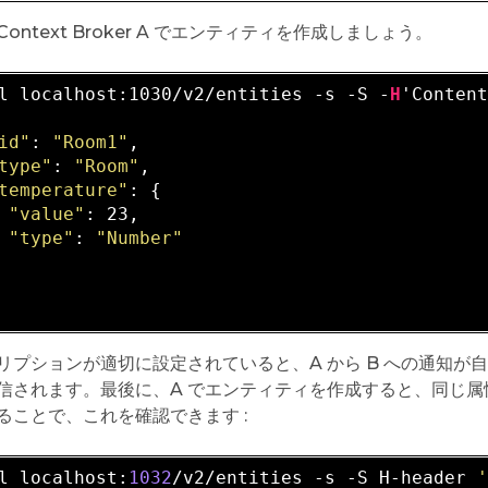
ontext Broker A でエンティティを作成しましょう。
l localhost:1030/v2/entities -s -S -
H
'Conten
id"
: 
"Room1"
,

type"
: 
"Room"
,

temperature"
: {

"value"
: 23,

"type"
: 
"Number"
リプションが適切に設定されていると、A から B への通知が自
信されます。最後に、A でエンティティを作成すると、同じ属性
ることで、これを確認できます :
l localhost:
1032
/v2/entities -s -S H-header 