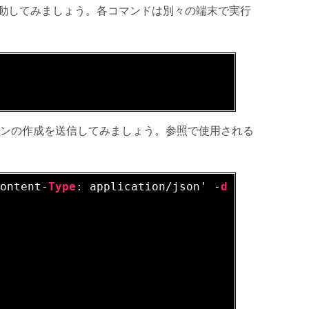
動してみましょう。各コマンドは別々の端末で実行
ションの作成を送信してみましょう。参照で使用される
Content-
Type
: application/json' -
d
 @- <<EOF
