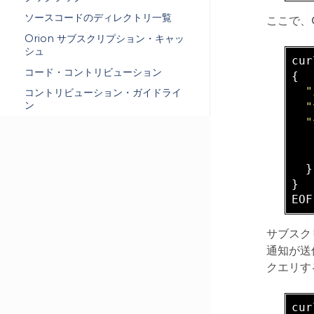
ソースコードのディレクトリ一覧
ここで、C
Orion サブスクリプション・キャッ
シュ
cur
コード・コントリビューション
{

"
コントリビューション・ガイドライ
ン
"
"
  }

}

サブスク
通知が送
クエリす
cur