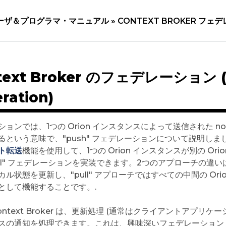
ーザ＆プログラマ・マニュアル »
CONTEXT BROKER フェ
text Broker のフェデレーション (C
ration)
ョンでは、1つの Orion インスタンスによって送信された notif
るという意味で、"push" フェデレーションについて説明し
ト転送
機能を使用して、1つの Orion インスタンスが別の O
ull" フェデレーションを実装できます。2つのアプローチの違いは、
カル状態を更新し、"pull" アプローチではすべての中間の O
y" として機能することです。.
 Context Broker は、更新処理 (通常はクライアントア
スの通知を処理できます。これは、興味深いフェデレーション・