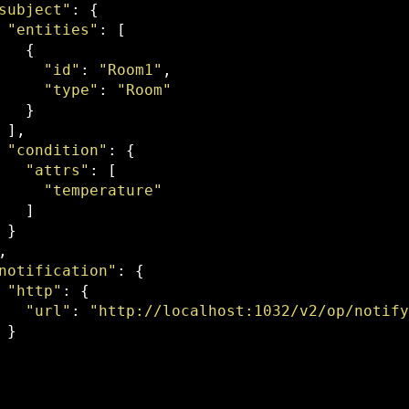
subject"
: {

"entities"
: [

   {

"id"
: 
"Room1"
,

"type"
: 
"Room"
   }

 ],

"condition"
: {

"attrs"
: [

"temperature"
   ]

 }

,

notification"
: {

"http"
: {

"url"
: 
"http://localhost:1032/v2/op/notif
 }
