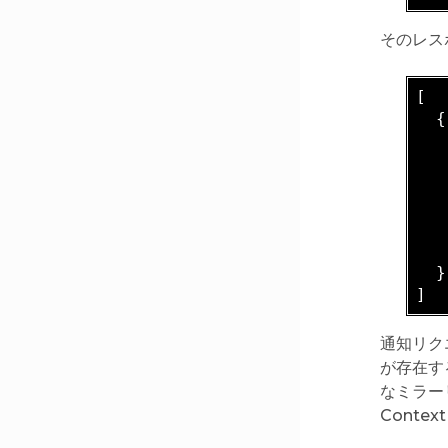
そのレスポ
[

  {

   
   
   
   
   
}

通知リク
が存在す
なミラーリ
Conte