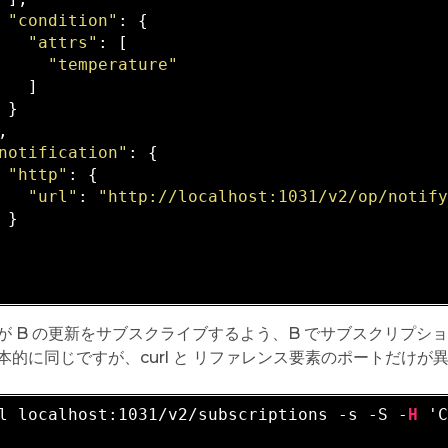
"condition"
: {

"attrs"
: [

"temperature"
   ]

 }

,

notification"
: {

"http"
: {

"url"
: 
"http://localhost:1031/v2/op/notif
 }

 が B の更新をサブスクライブするよう、B でサブスクリプ
本的に同じですが、curl と リファレンス要素のポートだけが
l localhost:1031/v2/subscriptions -s -S -
H
 '