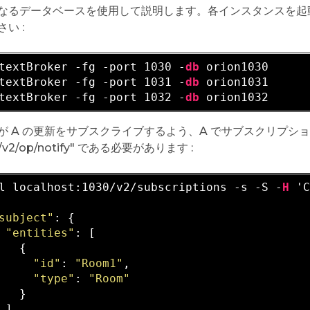
なるデータベースを使用して説明します。各インスタンスを起
い :
textBroker -fg -port 1030 -
db
 orion1030

textBroker -fg -port 1031 -
db
 orion1031

textBroker -fg -port 1032 -
db
 が A の更新をサブスクライブするよう、A でサブスクリプ
"/v2/op/notify" である必要があります :
l localhost:1030/v2/subscriptions -s -S -
H
 '
subject"
: {

"entities"
: [

   {

"id"
: 
"Room1"
,

"type"
: 
"Room"
   }

 ],
