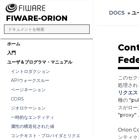
DOCS
»
ユ
FIWARE-ORION
ホーム
Con
入門
Fede
ユーザ＆プログラマ・マニュアル
イントロダクション
このセクシ
APIウォークスルー
処理され
ページネーション
リクエス
CORS
種の "p
スがロー
ジオロケーション
"prox
一時的なエンティティ
属性の構造化された値
Orion
コンテキスト・プロバイダとリクエ
ンティク