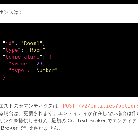
ンスは :
 "
id
": 
"Room1"
,

 "
type
": 
"Room"
,

 "
temperature
": 
{

   "
value
": 
23
,

   "
type
": 
"Number"
}

エストのセマンティクスは、
POST /v2/entities?option
る場合は、更新されます。エンティティが存在しない場合は作
ングを提供しません : 最初の Context Broker でエン
xt Broker で削除されません。