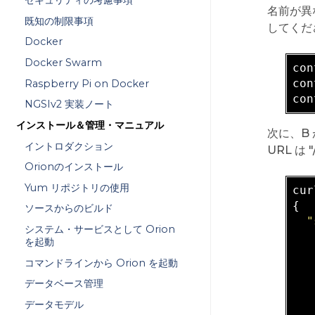
セキュリティの考慮事項
名前が異
既知の制限事項
してくださ
Docker
Docker Swarm
con
con
Raspberry Pi on Docker
con
NGSIv2 実装ノート
インストール＆管理・マニュアル
次に、B
イントロダクション
URL は 
Orionのインストール
Yum リポジトリの使用
cur
{

ソースからのビルド
"
システム・サービスとして Orion
を起動
   
コマンドラインから Orion を起動
データベース管理
   
データモデル
   