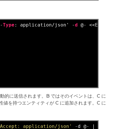
t-
Type
: application/json' -
d
 @- <<EOF

動的に送信されます。B ではそのイベントは、C に
値を持つエンティティが C に追加されます。C に
'Accept: application/json'
 -d 
@-
 | 
python