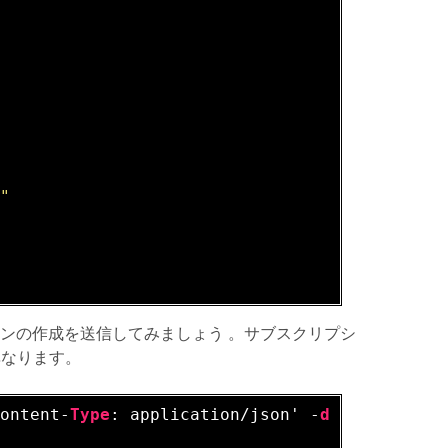
y"
ションの作成を送信してみましょう 。サブスクリプシ
異なります。
Content-
Type
: application/json' -
d
 @- <<EOF
