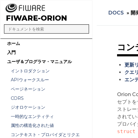
DOCS
»
開
FIWARE-ORION
ホーム
コン
入門
ユーザ＆プログラマ・マニュアル
更新
イントロダクション
クエ
エン
APIウォークスルー
ページネーション
Orion C
CORS
セプトを
ジオロケーション
ストレー
一時的なエンティティ
されてい
プロバイ
属性の構造化された値
struct
コンテキスト・プロバイダとリクエ