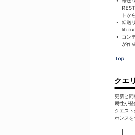
転送リ
RES
トから
転送
lib
コン
が作
Top
クエ
更新と同
属性が登
クエスト
ポンスを