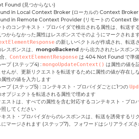
ot Found (見つからない)
und in Local Context Broker (ローカルの Context Bro
und in Remote Context Provider (リモートの Context
ートのコンテキスト・プロバイダで検出される属性は、転送す
見つからなかった属性はレスポンスでそのようにマークされま
extElementResponse
の新しいベクトルが作成され、転送さ
のレスポンスは、
mongoBackend
から出力されたレスポンス
場合、
ContextElementResponse
は 404 Not Found で
ープ (ステップ4) :
mongoUpdateContext()
は属性の値を
ませんが、更新リクエストを転送するために属性の値が存在し
の属性の値を入力します
ープ (ステップ5) : コンテキスト・プロバイダごとに1つの
Upd
のオブジェクトを転送される属性で埋めます
クエストは、すべての属性を含む対応するコンテキスト・プロバイ
参照してください
テキスト・プロバイダからのレスポンスは、転送を誘発するリ
スにマージされます (ステップ7)。フォワードはシリアライズ
。