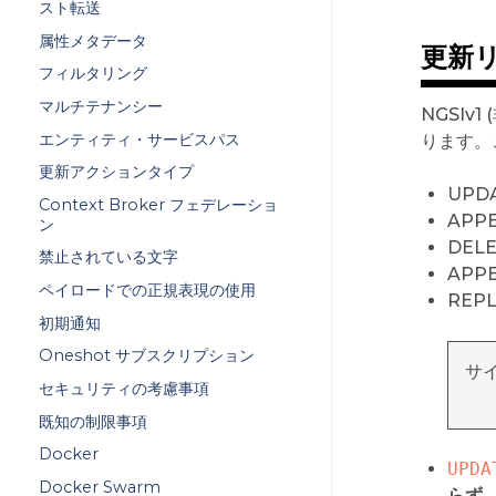
スト転送
属性メタデータ
更新
フィルタリング
マルチテナンシー
NGSIv
エンティティ・サービスパス
ります。
更新アクションタイプ
UPD
Context Broker フェデレーショ
APP
ン
DEL
禁止されている文字
APPE
ペイロードでの正規表現の使用
REP
初期通知
Oneshot サブスクリプション
サイ
セキュリティの考慮事項
既知の制限事項
Docker
UPDA
Docker Swarm
らず