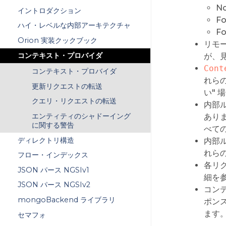
N
イントロダクション
Fo
ハイ・レベルな内部アーキテクチャ
Fo
Orion 実装クックブック
リモ
コンテキスト・プロバイダ
が、
Cont
コンテキスト・プロバイダ
れら
更新リクエストの転送
い" 
クエリ・リクエストの転送
内部ル
エンティティのシャドーイング
あり
に関する警告
べて
ディレクトリ構造
内部ル
れら
フロー・インデックス
各リ
JSON パース NGSIv1
細を
JSON パース NGSIv2
コン
mongoBackend ライブラリ
ポン
ます
セマフォ