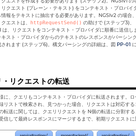
クエストを作成する必要があります (ステップ2)。NGSIv1 の
T リクエスト (プレーン・テキスト) をコンテキスト・プロ
情報をテキストに抽出する必要があります。NGSIv2 の場合
リクエストは、
httpRequestSend()
の助けで (ステップ3)、
curl は、リクエストをコンテキスト・プロバイダに順番に送信しま
テキスト・プロバイダからのテキストのレスポンスがパーシン
成されます (ステップ6)。構文パーシングの詳細は、図
PP-01
に
リ・リクエストの転送
様に、クエリもコンテキスト・プロバイダに転送されます。ロ
録リストで検索され、見つかった場合、リクエストは対応する
の転送に関しては、クエリリクエストを N個の転送に分割す
受信して​​最終レスポンスにマージするまで、初期リクエスト