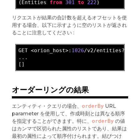
(Entities 
from
301
to
222
リクエストが結果の合計数を超えるオフセットを使
用する場合、以下に示すように空のリストが返され
ることに注意してください :
GET <orion_host>:
1026
/v2/entities?
offs
...

オーダーリングの結果
エンティティ・クエリの場合、
orderBy
URL
parameter を使用して、作成時刻とは異なる順序
を指定することができます。特に、
orderBy
の値
はカンマで区切られた属性のリストであり、結果は
最初の属性によって順序付けられます。結びつけ