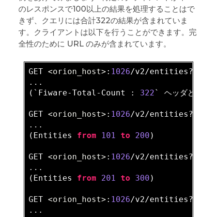
のレスポンスで100以上の結果を処理することはで
きず、クエリには合計322の結果が含まれていま
す。クライアントは以下を行うことができます。完
全性のために URL のみが含まれています。
GET 
<orion_host>
:
1026
/v2/entities?
limi
...

(`Fiware-Total-Count : 
322
` ヘッダと共に
GET 
<orion_host>
:
1026
/v2/entities?offs
...

(Entities 
from
101
to
200
)

GET 
<orion_host>
:
1026
/v2/entities?offs
...

(Entities 
from
201
to
300
)

GET 
<orion_host>
:
1026
/v2/entities?offs
...
