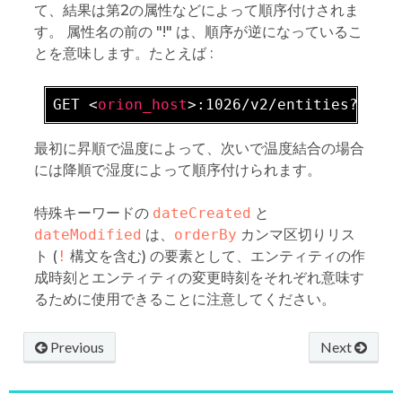
て、結果は第2の属性などによって順序付けされま
す。 属性名の前の "!" は、順序が逆になっているこ
とを意味します。たとえば :
GET 
<
orion_host
>
最初に昇順で温度によって、次いで温度結合の場合
には降順で湿度によって順序付けられます。
特殊キーワードの
dateCreated
と
dateModified
は、
orderBy
カンマ区切りリス
ト (
!
構文を含む) の要素として、エンティティの作
成時刻とエンティティの変更時刻をそれぞれ意味す
るために使用できることに注意してください。
Previous
Next