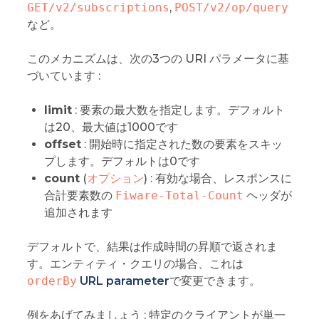
GET/v2/subscriptions
,
POST/v2/op/query
など。
このメカニズムは、次の3つの URI パラメータに基
づいています :
limit
: 要素の最大数を指定します。デフォルト
は20、最大値は1000です
offset
: 開始時に指定された数の要素をスキッ
プします。デフォルトは0です
count
(
オプション
) : 有効な場合、レスポンスに
合計要素数の
Fiware-Total-Count
ヘッダが
追加されます
デフォルトで、結果は作成時間の昇順で返されま
す。エンティティ・クエリの場合、これは
orderBy
URL parameter
で変更できます。
例をあげてみましょう : 特定のクライアントが単一