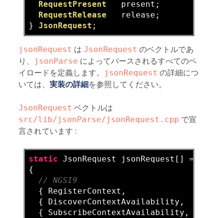
RequestPresent
   present;

RequestRelease
   release;

} 
JsonRequest
jsonRequest
は
JsonRequest
のベクトルであ
り、
jsonParse
によってパースされるすべてのペ
イロードを定義します。
jsonRequest
の詳細につ
いては、
実装の詳細
を参照してください。
JsonRequest
ベクトルは
src/lib/jsonParse/jsonRequest.cpp
で宣
言されています :
static
 JsonRequest jsonRequest[] =

{

// NGSI9
  { RegisterContext,                  
  { DiscoverContextAvailability,      
  { SubscribeContextAvailability,     