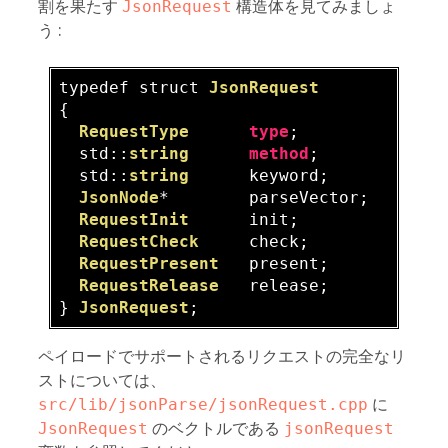
割を果たす
JsonRequest
構造体を見てみましょ
う :
typedef struct 
JsonRequest
{

RequestType
type
;          // 
T
  std::
string
method
;        // 
H
  std::
string
      keyword;       // 
O
JsonNode
*        parseVector;   // 
P
RequestInit
      init;          // 
p
RequestCheck
     check;         // 
p
RequestPresent
   present;       // 
p
RequestRelease
   release;       // 
p
} 
JsonRequest
ペイロードでサポートされるリクエストの完全なリ
ストについては、
src/lib/jsonParse/jsonRequest.cpp
に
JsonRequest
のベクトルである
jsonRequest