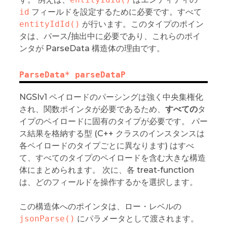
id
フィールドを設定するために必要です。すべて
entityIdId()
が行います。このタイプのポイン
タは、パース/抽出中に必要であり、これらのポイ
ンタが ParseData 構造体の理由です。
ParseData* parseDataP
NGSIv1 ペイロードのパーシングは強く中央集権化
され、関数ポインタが必要であるため、
すべての
タ
イプのペイロードに固有のタイプが必要です。 パー
ス結果を格納する型 (C++ クラスのインスタンスは
各ペイロードのタイプごとに異なります) はすべ
て、すべてのタイプのペイロードを含む大きな構造
体にまとめられます。 次に、各 treat-function
は、どのフィールドを操作するかを選択します。
この構造体へのポインタは、ロー・レベルの
jsonParse()
にパラメータとして渡されます。