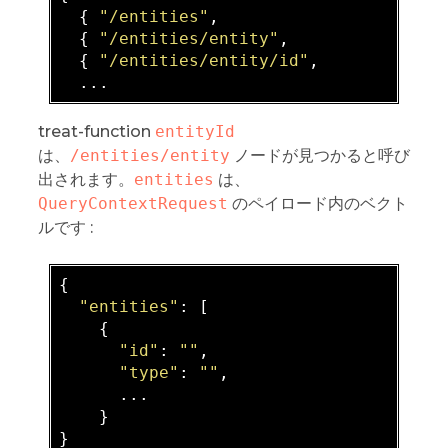
  { 
"/entities"
,                       
  { 
"/entities/entity"
,                
  { 
"/entities/entity/id"
,             
treat-function
entityId
は、
/entities/entity
ノードが見つかると呼び
出されます。
entities
は、
QueryContextRequest
のペイロード内のベクト
ルです :
{

"entities"
: 
[

{

"id"
: 
""
,

"type"
: 
""
,

      ...

    }
}