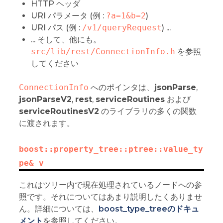
HTTP ヘッダ
URI パラメータ (例 :
?a=1&b=2
)
URI パス (例 :
/v1/queryRequest
) ...
... そして、他にも。
src/lib/rest/ConnectionInfo.h
を参照
してください
ConnectionInfo
へのポインタは、
jsonParse
,
jsonParseV2
,
rest
,
serviceRoutines
および
serviceRoutinesV2
のライブラリの多くの関数
に渡されます。
boost::property_tree::ptree::value_ty
pe& v
これはツリー内で現在処理されているノードへの参
照です。それについてはあまり説明したくありませ
ん。詳細については、
boost_type_treeのドキュ
メント
を参照してください。