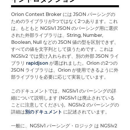
Orion Context Broker には JSON パーシングの
ためのライブラリが1つではなく2つあります。これ
は、もともと NGSIv1 JSON のパーシング用に選択
された外部ライブラリは、String, Number,
Boolean, Null などの JSON 値の型を区別できず、
すべての値を文字列として扱うためです。これは
NGSIv2 では受け入れられず、別の外部 JSON ライ
ブラリ
rapidjson
が選ばれました。Orion の2つの
JSON ライブラリは、Orion が使用できるように外
部ライブラリを必要に応じて実装しています。
このドキュメントでは、NGSIv1 のパーシングの詳
細について説明します (NGSIv1 は廃止されている
ことに注意してください)。NGSIv2 のパーシングの
詳細は
別のドキュメント
に記述されています。
一般に、NGSIv1 パーシング・ロジック は NGSIv2