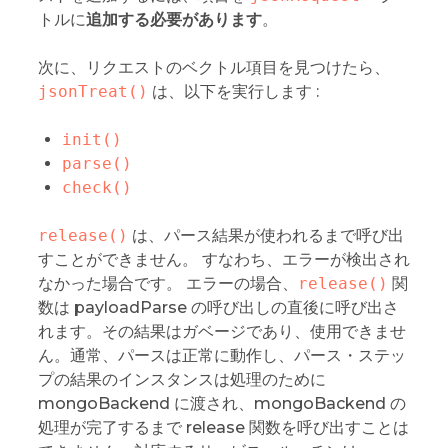
トルに
追加する必要があります
。
次に、リクエストのベクトル項目を見つけたら、
jsonTreat()
は、以下を実行します :
init()
parse()
check()
release()
は、パース結果が使われるまで呼び出
すことができません。 すなわち、エラーが検出され
なかった場合です。 エラーの場合、
release()
関
数は payloadParse の呼び出しの直後に呼び出さ
れます。その結果はガベージであり、使用できませ
ん。通常、パースは正常に動作し、パース・ステッ
プの結果のインスタンスは処理のために
mongoBackend に渡され、mongoBackend の
処理が完了するまで release 関数を呼び出すことは