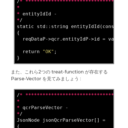
/
*
*
*
*
*
*
*
*
*
*
*
*
*
*
*
*
*
*
*
*
*
*
*
*
*
*
*
*
*
*
*
*
*
*
*
*
*
*
*
/

static std::string entityIdId(const st
{

  reqDataP->qcr.entityIdP->id = value;

  return 
"OK"
;

また、これら2つの treat-function が存在する
Parse-Vector を見てみましょう :
/
*
*
*
*
*
*
*
*
*
*
*
*
*
*
*
*
*
*
*
*
*
*
*
*
*
*
*
*
*
*
*
*
*
*
*
*
*
*
*
/

JsonNode jsonQcrParseVector[] =

{
