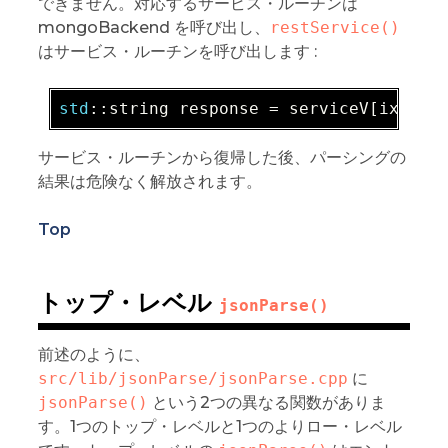
できません。対応するサービス・ルーチンは
mongoBackend を呼び出し、
restService()
はサービス・ルーチンを呼び出します :
std
:
:string response = serviceV[ix].
tr
サービス・ルーチンから復帰した後、パーシングの
結果は危険なく解放されます。
Top
トップ・レベル
jsonParse()
前述のように、
src/lib/jsonParse/jsonParse.cpp
に
jsonParse()
という2つの異なる関数がありま
す。1つのトップ・レベルと1つのよりロー・レベル