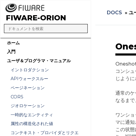
DOCS
»
ユ
FIWARE-ORION
ホーム
On
入門
ユーザ＆プログラマ・マニュアル
Ones
イントロダクション
コンシュ
じように
APIウォークスルー
ページネーション
通常のケ
CORS
なるまで
ジオロケーション
一時的なエンティティ
ワンショ
マに通知さ
属性の構造化された値
この状態
コンテキスト・プロバイダとリクエ