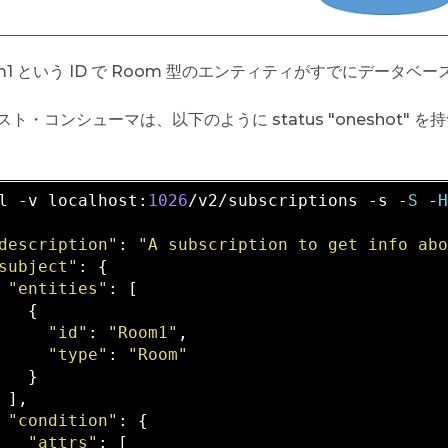
m1 という ID で Room 型のエンティティがすでにデータ
スト・コンシューマは、以下のように status "oneshot
l
 -
v
localhost
:
1026
/
v2
/
subscriptions
 -
s
 -
S
 -
description"
: 
"A subscription to get info ab
subject"
: {

"entities"
: [

   {

"id"
: 
"Room1"
,

"type"
: 
"Room"
   }

 ],

"condition"
: {

"attrs"
: [
