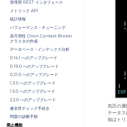
管理用 REST インタフェース
   
メトリック API
   
統計情報
  }
パフォーマンス・チューニング
"
高可用性 Orion Context Broker
クラスタの作成
   
データベース・インデックス分析
0.14.1 へのアップグレード
0.19.0 へのアップグレード
   
  }
0.21.0 へのアップグレード
"
1.3.0 へのアップグレード
1.5.0 へのアップグレード
EOF
2.2.0 へのアップグレード
気圧の属
健全性チェック手続き
テータス
問題の診断手順
知はトリ
廃止機能