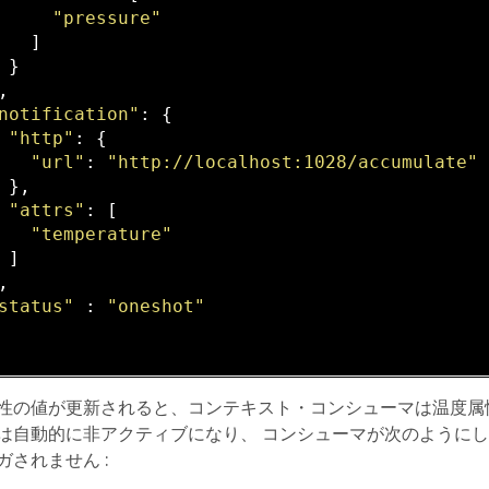
"pressure"
   ]

 }

,

notification"
: {

"http"
: {

"url"
: 
"http://localhost:1028/accumulate"
 },

"attrs"
: [

"temperature"
 ]

,

status"
 : 
"oneshot"
性の値が更新されると、コンテキスト・コンシューマは温度属
は自動的に非アクティブになり、 コンシューマが次のようにして再び
ガされません :