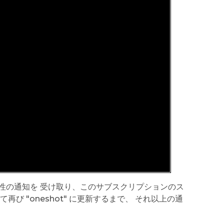
性の通知を 受け取り、このサブスクリプションのス
 "oneshot" に更新するまで、 それ以上の通