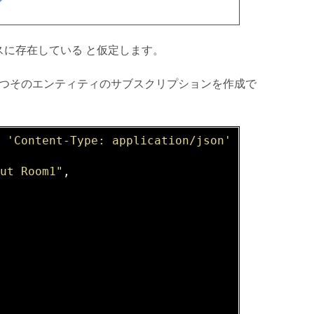
ベースに存在している と仮定します。
" を持つそのエンティティのサブスクリプションを作成で
H
'Content-Type: application/json'
 -
d
 @- <<
EO
out Room1"
,
