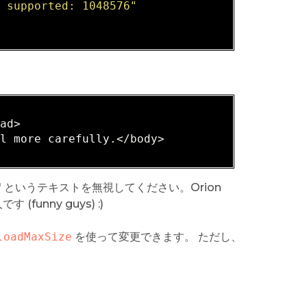
e supported: 1048576"
ead>
al more carefully.
</body>
arefully" というテキストを無視してください。Orion
funny guys) :)
loadMaxSize
を使って変更できます。 ただし、