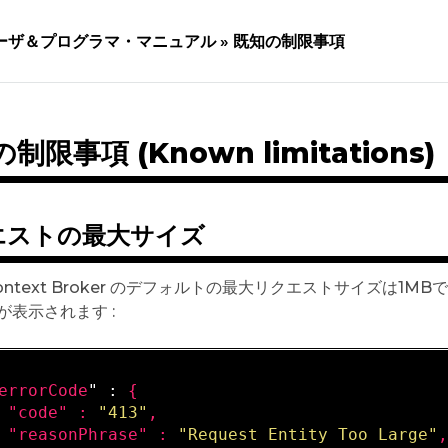
ーザ＆プログラマ・マニュアル »
既知の制限事項
制限事項 (Known limitations)
エストの最大サイズ
 Context Broker のデフォルトの最大リクエストサイズは
が表示されます :
errorCode
" : 
{

 "
code
" : 
"413"
,

 "
reasonPhrase
" : 
"Request Entity Too Large"
,