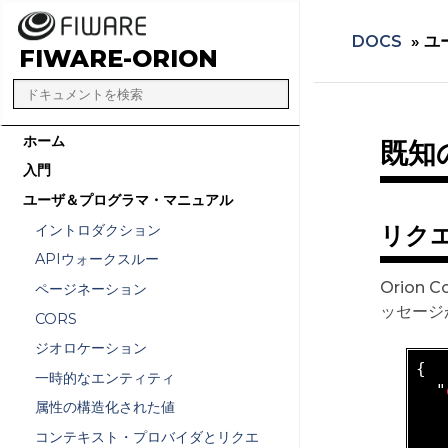
DOCS
»
ユ
FIWARE-ORION
ホーム
既知の
入門
ユーザ＆プログラマ・マニュアル
イントロダクション
リク
APIウォークスルー
Orion
ページネーション
ッセージ
CORS
ジオロケーション
{

一時的なエンティティ
  "
属性の構造化された値
   
   
コンテキスト・プロバイダとリクエ