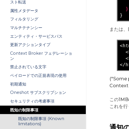
スト転送
   
属性メタデータ
フィルタリング
マルチテナンシー
または、
エンティティ・サービスパス
更新アクションタイプ
<ht
<
Context Broker フェデレーショ
<
ン
</h
禁止されている文字
ペイロードでの正規表現の使用
("Some
初期通知
Contex
Oneshot サブスクリプション
この1M
セキュリティの考慮事項
これを行
既知の制限事項
既知の制限事項 (Known
limitations)
通知