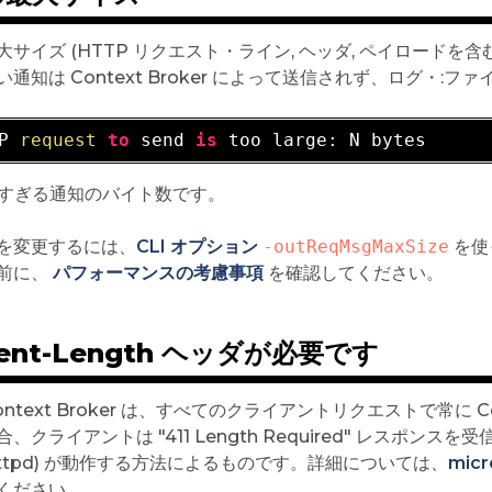
大サイズ (HTTP リクエスト・ライン, ヘッダ, ペイロードを
通知は Context Broker によって送信されず、ログ・:フ
P 
request
to
 send 
is
きすぎる通知のバイト数です。
を変更するには、
CLI オプション
-outReqMsgMaxSize
を使っ
前に、
パフォーマンスの考慮事項
を確認してください。
tent-Length ヘッダが必要です
 Context Broker は、すべてのクライアントリクエストで常に 
、クライアントは "411 Length Required" レスポン
ohttpd) が動作する方法によるものです。詳細については、
mic
ください。