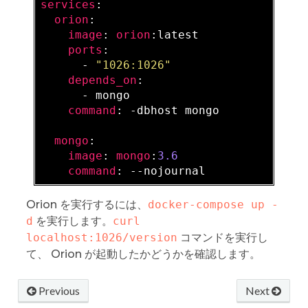
services
:

orion
:

image
: 
orion
:latest

ports
:

      - 
"1026:1026"
depends_on
:

      - mongo

command
: -dbhost mongo

mongo
:

image
: 
mongo
:
3.6
command
Orion を実行するには、
docker-compose up -
d
を実行します。
curl 
localhost:1026/version
コマンドを実行し
て、 Orion が起動したかどうかを確認します。
Previous
Next