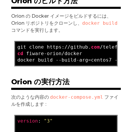
Orion のビルド方法
Orion の Docker イメージをビルドするには、
Orion リポジトリをクローンし、
docker build
コマンドを実行します。
git clone http
s:
//github.
com
cd
 fiware-orion/docker

docker build --build-arg=centos7 -
t
Orion の実行方法
次のような内容の
docker-compose.yml
ファイ
ルを作成します :
version
: 
"3"